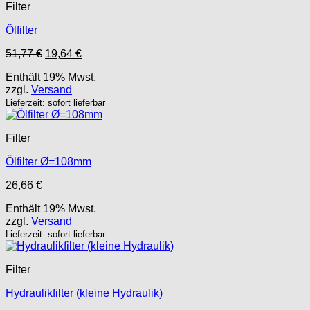
Filter
Ölfilter
Ursprünglicher
Aktueller
51,77
€
19,64
€
Preis
Preis
Enthält 19% Mwst.
war:
ist:
zzgl.
Versand
51,77 €
19,64 €.
Lieferzeit: sofort lieferbar
Filter
Ölfilter Ø=108mm
26,66
€
Enthält 19% Mwst.
zzgl.
Versand
Lieferzeit: sofort lieferbar
Filter
Hydraulikfilter (kleine Hydraulik)