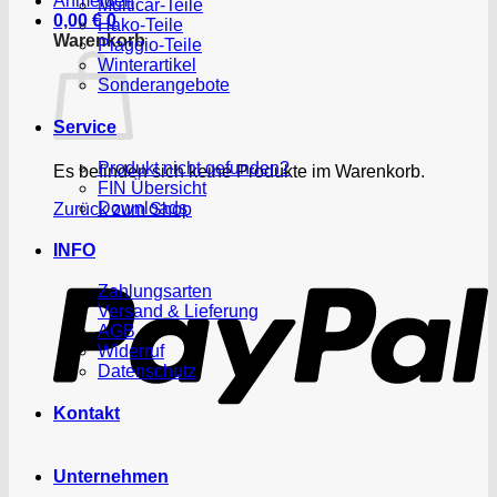
Anmelden
Multicar-Teile
0,00
€
0
Hako-Teile
Warenkorb
Piaggio-Teile
Winterartikel
Sonderangebote
Service
Produkt nicht gefunden?
Es befinden sich keine Produkte im Warenkorb.
FIN Übersicht
Downloads
Zurück zum Shop
P
INFO
Zahlungsarten
Versand & Lieferung
AGB
Widerruf
Datenschutz
Kontakt
Unternehmen