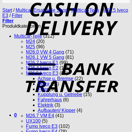
D
Start
/
Multicar Ersatzteile Shop
/
Multicar-Teile
/
M26.5 Iveco
E3
/
Filter
Filter
Produktkategorien
Multicar-Teile
(312)
M24
(20)
M25
(96)
M26.0 VW 4 Gang
(71)
T
M26.1 VW 5 Gang
(81)
M26.2 Iveco E1
(99)
M26.4 Iveco E2
(115)
M26.5 Iveco E3
(86)
Achse u. Bremse
(22)
Motor
(28)
Filter
(9)
Kupplung u. Getriebe
(15)
Fahrerhaus
(6)
Elektrik
(3)
Aufbauten/ Kipper
(4)
0
M26.7 VM E4
(41)
UX100
(5)
Fumo Iveco E3
(102)
Fumo Iveco E4
(78)