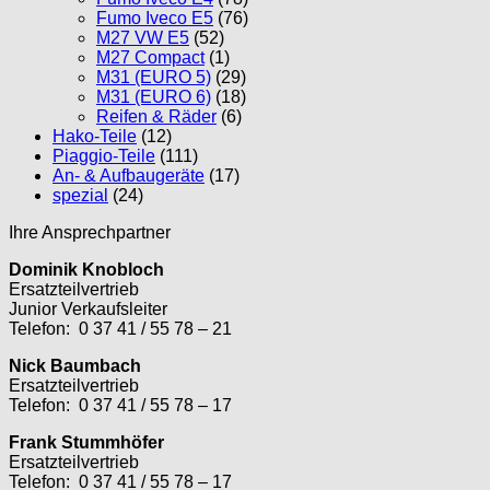
Fumo Iveco E5
(76)
M27 VW E5
(52)
M27 Compact
(1)
M31 (EURO 5)
(29)
M31 (EURO 6)
(18)
Reifen & Räder
(6)
Hako-Teile
(12)
Piaggio-Teile
(111)
An- & Aufbaugeräte
(17)
spezial
(24)
Ihre Ansprechpartner
Dominik Knobloch
Ersatzteilvertrieb
Junior Verkaufsleiter
Telefon: 0 37 41 / 55 78 – 21
Nick Baumbach
Ersatzteilvertrieb
Telefon: 0 37 41 / 55 78 – 17
Frank Stummhöfer
Ersatzteilvertrieb
Telefon: 0 37 41 / 55 78 – 17