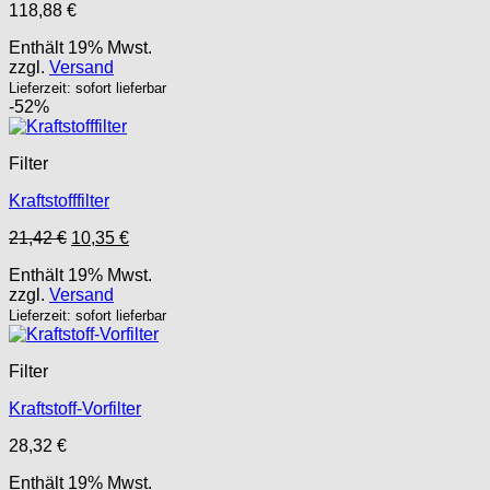
118,88
€
Enthält 19% Mwst.
zzgl.
Versand
Lieferzeit: sofort lieferbar
-52%
Filter
Kraftstofffilter
Ursprünglicher
Aktueller
21,42
€
10,35
€
Preis
Preis
Enthält 19% Mwst.
war:
ist:
zzgl.
Versand
21,42 €
10,35 €.
Lieferzeit: sofort lieferbar
Filter
Kraftstoff-Vorfilter
28,32
€
Enthält 19% Mwst.