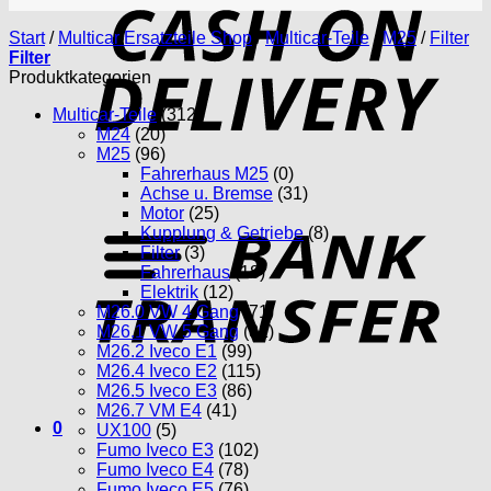
D
Start
/
Multicar Ersatzteile Shop
/
Multicar-Teile
/
M25
/
Filter
Filter
Produktkategorien
Multicar-Teile
(312)
M24
(20)
M25
(96)
Fahrerhaus M25
(0)
Achse u. Bremse
(31)
T
Motor
(25)
Kupplung & Getriebe
(8)
Filter
(3)
Fahrerhaus
(18)
Elektrik
(12)
M26.0 VW 4 Gang
(71)
M26.1 VW 5 Gang
(81)
M26.2 Iveco E1
(99)
M26.4 Iveco E2
(115)
M26.5 Iveco E3
(86)
M26.7 VM E4
(41)
0
UX100
(5)
Fumo Iveco E3
(102)
Fumo Iveco E4
(78)
Fumo Iveco E5
(76)