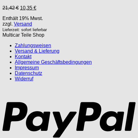
Ursprünglicher
Aktueller
21,42
€
10,35
€
Preis
Preis
Enthält 19% Mwst.
war:
ist:
zzgl.
Versand
21,42 €
10,35 €.
Lieferzeit: sofort lieferbar
Multicar Teile Shop
Zahlungsweisen
Versand & Lieferung
Kontakt
Allgemeine Geschäftsbedingungen
Impressum
Datenschutz
Widerruf
P