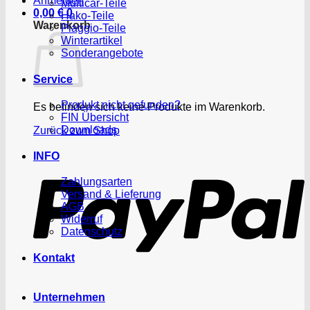
Anmelden
Multicar-Teile
0,00
€
0
Hako-Teile
Warenkorb
Piaggio-Teile
Winterartikel
Sonderangebote
Service
Produkt nicht gefunden?
Es befinden sich keine Produkte im Warenkorb.
FIN Übersicht
Downloads
Zurück zum Shop
P
INFO
Zahlungsarten
Versand & Lieferung
AGB
Widerruf
Datenschutz
Kontakt
Unternehmen