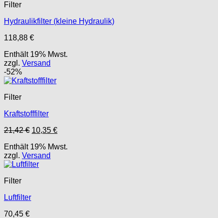
Filter
Hydraulikfilter (kleine Hydraulik)
118,88
€
Enthält 19% Mwst.
zzgl.
Versand
-52%
Filter
Kraftstofffilter
Ursprünglicher
Aktueller
21,42
€
10,35
€
Preis
Preis
Enthält 19% Mwst.
war:
ist:
zzgl.
Versand
21,42 €
10,35 €.
Filter
Luftfilter
70,45
€