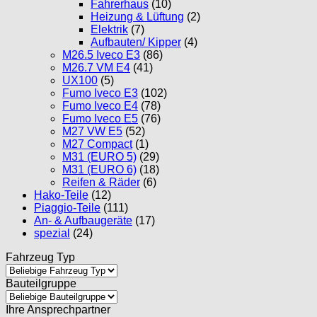
Fahrerhaus
(10)
Heizung & Lüftung
(2)
Elektrik
(7)
Aufbauten/ Kipper
(4)
M26.5 Iveco E3
(86)
M26.7 VM E4
(41)
UX100
(5)
Fumo Iveco E3
(102)
Fumo Iveco E4
(78)
Fumo Iveco E5
(76)
M27 VW E5
(52)
M27 Compact
(1)
M31 (EURO 5)
(29)
M31 (EURO 6)
(18)
Reifen & Räder
(6)
Hako-Teile
(12)
Piaggio-Teile
(111)
An- & Aufbaugeräte
(17)
spezial
(24)
Fahrzeug Typ
Bauteilgruppe
Ihre Ansprechpartner