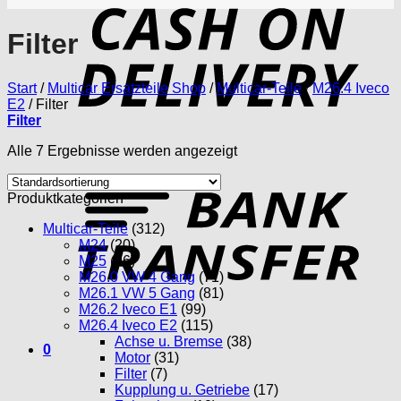
D
Filter
Start
/
Multicar Ersatzteile Shop
/
Multicar-Teile
/
M26.4 Iveco
E2
/
Filter
Filter
Alle 7 Ergebnisse werden angezeigt
T
Produktkategorien
Multicar-Teile
(312)
M24
(20)
M25
(96)
M26.0 VW 4 Gang
(71)
M26.1 VW 5 Gang
(81)
M26.2 Iveco E1
(99)
M26.4 Iveco E2
(115)
Achse u. Bremse
(38)
0
Motor
(31)
Filter
(7)
Kupplung u. Getriebe
(17)