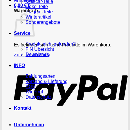
Anmelden
Multicar-Teile
0,00
€
0
Hako-Teile
Warenkorb
Piaggio-Teile
Winterartikel
Sonderangebote
Service
Produkt nicht gefunden?
Es befinden sich keine Produkte im Warenkorb.
FIN Übersicht
Downloads
Zurück zum Shop
P
INFO
Zahlungsarten
Versand & Lieferung
AGB
Widerruf
Datenschutz
Kontakt
Unternehmen