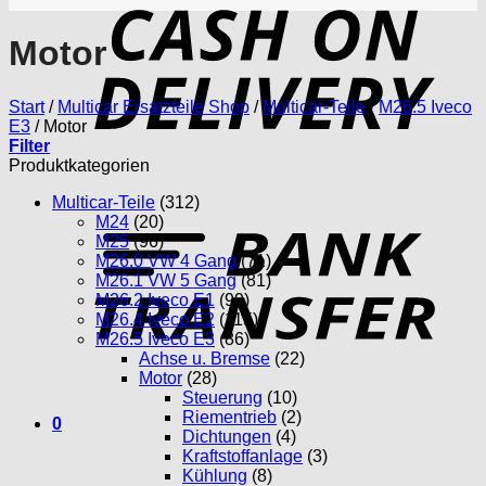
D
Motor
Start
/
Multicar Ersatzteile Shop
/
Multicar-Teile
/
M26.5 Iveco
E3
/
Motor
Filter
Produktkategorien
Multicar-Teile
(312)
T
M24
(20)
M25
(96)
M26.0 VW 4 Gang
(71)
M26.1 VW 5 Gang
(81)
M26.2 Iveco E1
(99)
M26.4 Iveco E2
(115)
M26.5 Iveco E3
(86)
Achse u. Bremse
(22)
Motor
(28)
Steuerung
(10)
Riementrieb
(2)
0
Dichtungen
(4)
Kraftstoffanlage
(3)
Kühlung
(8)