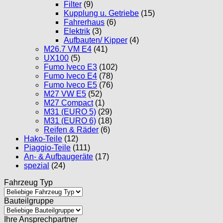
Filter
(9)
Kupplung u. Getriebe
(15)
Fahrerhaus
(6)
Elektrik
(3)
Aufbauten/ Kipper
(4)
M26.7 VM E4
(41)
UX100
(5)
Fumo Iveco E3
(102)
Fumo Iveco E4
(78)
Fumo Iveco E5
(76)
M27 VW E5
(52)
M27 Compact
(1)
M31 (EURO 5)
(29)
M31 (EURO 6)
(18)
Reifen & Räder
(6)
Hako-Teile
(12)
Piaggio-Teile
(111)
An- & Aufbaugeräte
(17)
spezial
(24)
Fahrzeug Typ
Bauteilgruppe
Ihre Ansprechpartner