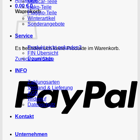
Anmelden
Multicar-Teile
0,00
€
0
Hako-Teile
Warenkorb
Piaggio-Teile
Winterartikel
Sonderangebote
Service
Produkt nicht gefunden?
Es befinden sich keine Produkte im Warenkorb.
FIN Übersicht
Downloads
Zurück zum Shop
P
INFO
Zahlungsarten
Versand & Lieferung
AGB
Widerruf
Datenschutz
Kontakt
Unternehmen