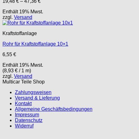
Preisspanne:
19,48
€
–
47,36
€
19,48 €
Enthält 19% Mwst.
bis
zzgl.
Versand
47,36 €
Kraftstoffanlage
Rohr für Kraftstoffanlage 10×1
6,55
€
Enthält 19% Mwst.
(
8,93
€
/ 1 m)
zzgl.
Versand
Multicar Teile Shop
Zahlungsweisen
Versand & Lieferung
Kontakt
Allgemeine Geschäftsbedingungen
Impressum
Datenschutz
Widerruf
P