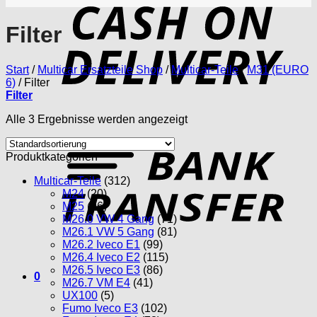
D
Filter
Start
/
Multicar Ersatzteile Shop
/
Multicar-Teile
/
M31 (EURO
6)
/
Filter
Filter
Alle 3 Ergebnisse werden angezeigt
T
Produktkategorien
Multicar-Teile
(312)
M24
(20)
M25
(96)
M26.0 VW 4 Gang
(71)
M26.1 VW 5 Gang
(81)
M26.2 Iveco E1
(99)
M26.4 Iveco E2
(115)
M26.5 Iveco E3
(86)
0
M26.7 VM E4
(41)
UX100
(5)
Fumo Iveco E3
(102)