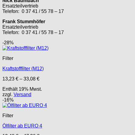
Nick Baumbach
Ersatzteilvertrieb
Telefon: 0 37 41 / 55 78 – 17
Frank Stummhöfer
Ersatzteilvertrieb
Telefon: 0 37 41 / 55 78 – 17
-28%
Filter
Kraftstofffilter (M12)
Preisspanne:
13,23
€
–
33,08
€
13,23 €
Enthält 19% Mwst.
bis
zzgl.
Versand
33,08 €
-16%
Filter
Ölfilter ab EURO 4