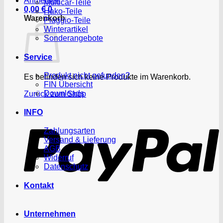
Anmelden
Multicar-Teile
0,00
€
0
Hako-Teile
Warenkorb
Piaggio-Teile
Winterartikel
Sonderangebote
Service
Produkt nicht gefunden?
Es befinden sich keine Produkte im Warenkorb.
FIN Übersicht
Downloads
Zurück zum Shop
P
INFO
Zahlungsarten
Versand & Lieferung
AGB
Widerruf
Datenschutz
Kontakt
Unternehmen