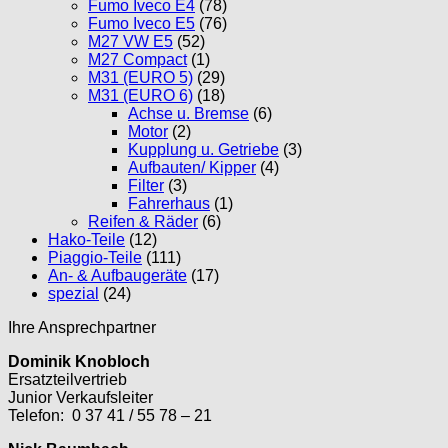
Fumo Iveco E4
(78)
Fumo Iveco E5
(76)
M27 VW E5
(52)
M27 Compact
(1)
M31 (EURO 5)
(29)
M31 (EURO 6)
(18)
Achse u. Bremse
(6)
Motor
(2)
Kupplung u. Getriebe
(3)
Aufbauten/ Kipper
(4)
Filter
(3)
Fahrerhaus
(1)
Reifen & Räder
(6)
Hako-Teile
(12)
Piaggio-Teile
(111)
An- & Aufbaugeräte
(17)
spezial
(24)
Ihre Ansprechpartner
Dominik Knobloch
Ersatzteilvertrieb
Junior Verkaufsleiter
Telefon: 0 37 41 / 55 78 – 21