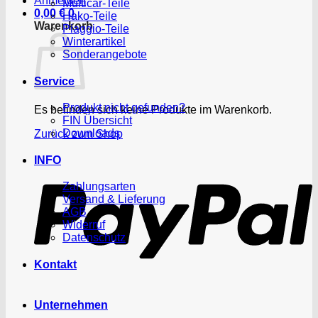
Anmelden
Multicar-Teile
0,00
€
0
Hako-Teile
Warenkorb
Piaggio-Teile
Winterartikel
Sonderangebote
Service
Produkt nicht gefunden?
Es befinden sich keine Produkte im Warenkorb.
FIN Übersicht
Downloads
Zurück zum Shop
P
INFO
Zahlungsarten
Versand & Lieferung
AGB
Widerruf
Datenschutz
Kontakt
Unternehmen