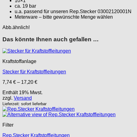
10×1
ca. 19 bar
u.a. passend für unseren Rep.Stecker 03002120001N
Meterware – bitte gewünschte Menge wählen
Abb.ähnlich!
Das könnte Ihnen auch gefallen …
Kraftstoffanlage
Stecker für Kraftstoffleitungen
Preisspanne:
7,74
€
–
17,20
€
7,74 €
Enthält 19% Mwst.
bis
zzgl.
Versand
17,20 €
Lieferzeit: sofort lieferbar
Filter
Rep.Stecker Kraftstoffleitungen