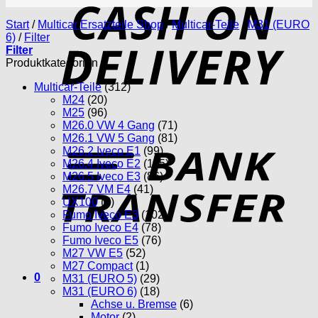
D
Start
/
Multicar Ersatzteile Shop
/
Multicar-Teile
/
M31 (EURO
6)
/
Filter
Filter
Produktkategorien
Multicar-Teile
(312)
M24
(20)
M25
(96)
M26.0 VW 4 Gang
(71)
T
M26.1 VW 5 Gang
(81)
M26.2 Iveco E1
(99)
M26.4 Iveco E2
(115)
M26.5 Iveco E3
(86)
M26.7 VM E4
(41)
UX100
(5)
Fumo Iveco E3
(102)
Fumo Iveco E4
(78)
Fumo Iveco E5
(76)
M27 VW E5
(52)
M27 Compact
(1)
0
M31 (EURO 5)
(29)
M31 (EURO 6)
(18)
Achse u. Bremse
(6)
Motor
(2)