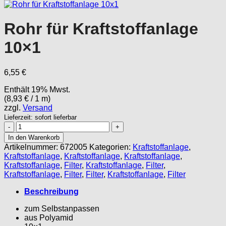
Rohr für Kraftstoffanlage
10×1
6,55
€
Enthält 19% Mwst.
(
8,93
€
/ 1 m)
zzgl.
Versand
Lieferzeit: sofort lieferbar
Rohr
für
In den Warenkorb
Kraftstoffanlage
Artikelnummer:
672005
Kategorien:
Kraftstoffanlage
,
10x1
Kraftstoffanlage
,
Kraftstoffanlage
,
Kraftstoffanlage
,
Menge
Kraftstoffanlage
,
Filter
,
Kraftstoffanlage
,
Filter
,
Kraftstoffanlage
,
Filter
,
Filter
,
Kraftstoffanlage
,
Filter
Beschreibung
zum Selbstanpassen
aus Polyamid