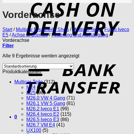
D
Vorderachse
Start
/
Multicar Ersatzteile Shop
/
Multicar-Teile
/
Fumo Iveco
E5
/
Achse u. Bremse
/
Federung und Aufhängung
/
Vorderachse
Filter
Alle 9 Ergebnisse werden angezeigt
T
Produktkategorien
Multicar-Teile
(312)
M24
(20)
M25
(96)
M26.0 VW 4 Gang
(71)
M26.1 VW 5 Gang
(81)
M26.2 Iveco E1
(99)
M26.4 Iveco E2
(115)
0
M26.5 Iveco E3
(86)
M26.7 VM E4
(41)
UX100
(5)