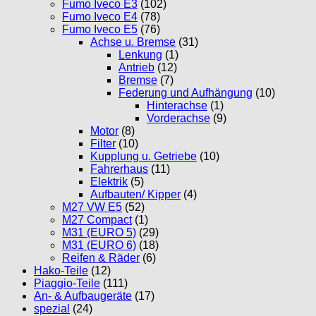
Fumo Iveco E3
(102)
Fumo Iveco E4
(78)
Fumo Iveco E5
(76)
Achse u. Bremse
(31)
Lenkung
(1)
Antrieb
(12)
Bremse
(7)
Federung und Aufhängung
(10)
Hinterachse
(1)
Vorderachse
(9)
Motor
(8)
Filter
(10)
Kupplung u. Getriebe
(10)
Fahrerhaus
(11)
Elektrik
(5)
Aufbauten/ Kipper
(4)
M27 VW E5
(52)
M27 Compact
(1)
M31 (EURO 5)
(29)
M31 (EURO 6)
(18)
Reifen & Räder
(6)
Hako-Teile
(12)
Piaggio-Teile
(111)
An- & Aufbaugeräte
(17)
spezial
(24)