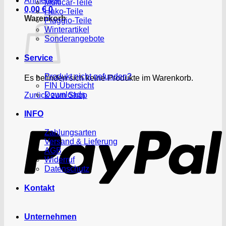
Anmelden
Multicar-Teile
0,00
€
0
Hako-Teile
Warenkorb
Piaggio-Teile
Winterartikel
Sonderangebote
Service
Produkt nicht gefunden?
Es befinden sich keine Produkte im Warenkorb.
FIN Übersicht
Downloads
Zurück zum Shop
P
INFO
Zahlungsarten
Versand & Lieferung
AGB
Widerruf
Datenschutz
Kontakt
Unternehmen