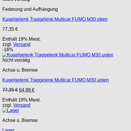
Federung und Aufhängung
Kugelgelenk Traggelenk Multicar FUMO M30 oben
77,35
€
Enthält 19% Mwst.
zzgl.
Versand
-16%
Nicht vorrätig
Achse u. Bremse
Kugelgelenk Traggelenk Multicar FUMO M30 unten
Ursprünglicher
Aktueller
77,35
€
64,99
€
Preis
Preis
Enthält 19% Mwst.
war:
ist:
zzgl.
Versand
77,35 €
64,99 €.
Achse u. Bremse
Lager