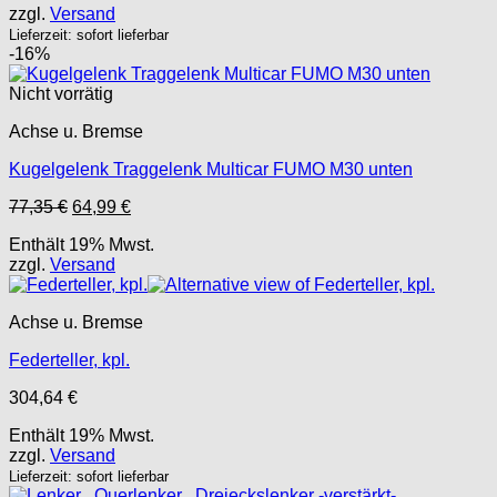
zzgl.
Versand
116,62 €
110,43 €.
Lieferzeit: sofort lieferbar
-16%
Nicht vorrätig
Achse u. Bremse
Kugelgelenk Traggelenk Multicar FUMO M30 unten
Ursprünglicher
Aktueller
77,35
€
64,99
€
Preis
Preis
Enthält 19% Mwst.
war:
ist:
zzgl.
Versand
77,35 €
64,99 €.
Achse u. Bremse
Federteller, kpl.
304,64
€
Enthält 19% Mwst.
zzgl.
Versand
Lieferzeit: sofort lieferbar