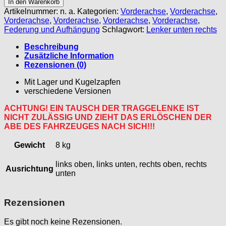
In den Warenkorb
Querlenker
Artikelnummer:
n. a.
Kategorien:
Vorderachse
,
Vorderachse
,
,
Vorderachse
,
Vorderachse
,
Vorderachse
,
Vorderachse
,
Dreieckslenker
Federung und Aufhängung
Schlagwort:
Lenker unten rechts
Menge
Beschreibung
Zusätzliche Information
Rezensionen (0)
Mit Lager und Kugelzapfen
verschiedene Versionen
ACHTUNG! EIN TAUSCH DER TRAGGELENKE IST
NICHT ZULÄSSIG UND ZIEHT DAS ERLÖSCHEN DER
ABE DES FAHRZEUGES NACH SICH!!!
Gewicht
8 kg
links oben, links unten, rechts oben, rechts
Ausrichtung
unten
Rezensionen
Es gibt noch keine Rezensionen.