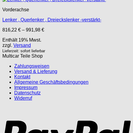
Vorderachse
Lenker , Querlenker , Dreieckslenker -verstärkt-
Preisspanne:
816,22
€
–
991,98
€
816,22 €
Enthält 19% Mwst.
bis
zzgl.
Versand
991,98 €
Lieferzeit: sofort lieferbar
Multicar Teile Shop
Zahlungsweisen
Versand & Lieferung
Kontakt
Allgemeine Geschäftsbedingungen
Impressum
Datenschutz
Widerruf
P