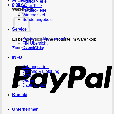
Anmelden
Multicar-Teile
0,00
€
0
Hako-Teile
Warenkorb
Piaggio-Teile
Winterartikel
Sonderangebote
Service
Produkt nicht gefunden?
Es befinden sich keine Produkte im Warenkorb.
FIN Übersicht
Downloads
Zurück zum Shop
P
INFO
Zahlungsarten
Versand & Lieferung
AGB
Widerruf
Datenschutz
Kontakt
Unternehmen