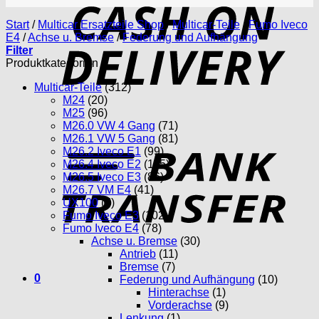
D
Start
/
Multicar Ersatzteile Shop
/
Multicar-Teile
/
Fumo Iveco
E4
/
Achse u. Bremse
/
Federung und Aufhängung
Filter
Produktkategorien
Multicar-Teile
(312)
M24
(20)
M25
(96)
M26.0 VW 4 Gang
(71)
T
M26.1 VW 5 Gang
(81)
M26.2 Iveco E1
(99)
M26.4 Iveco E2
(115)
M26.5 Iveco E3
(86)
M26.7 VM E4
(41)
UX100
(5)
Fumo Iveco E3
(102)
Fumo Iveco E4
(78)
Achse u. Bremse
(30)
Antrieb
(11)
Bremse
(7)
0
Federung und Aufhängung
(10)
Hinterachse
(1)
Vorderachse
(9)
Lenkung
(1)