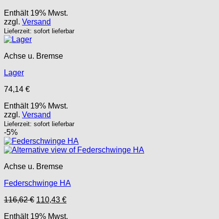
Enthält 19% Mwst.
zzgl.
Versand
Lieferzeit: sofort lieferbar
Achse u. Bremse
Lager
74,14
€
Enthält 19% Mwst.
zzgl.
Versand
Lieferzeit: sofort lieferbar
-5%
Achse u. Bremse
Federschwinge HA
Ursprünglicher
Aktueller
116,62
€
110,43
€
Preis
Preis
Enthält 19% Mwst.
war:
ist: