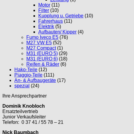
Motor
(11)
Filter
(10)
Kupplung u. Getriebe
(10)
Fahrerhaus
(11)
Elektrik
(5)
Aufbauten/ Kipper
(4)
Fumo Iveco E5
(76)
M27 VW E5
(52)
M27 Compact
(1)
M31 (EURO 5)
(29)
M31 (EURO 6)
(18)
Reifen & Räder
(6)
Hako-Teile
(12)
Piaggio-Teile
(111)
An- & Aufbaugeräte
(17)
spezial
(24)
Ihre Ansprechpartner
Dominik Knobloch
Ersatzteilvertrieb
Junior Verkaufsleiter
Telefon: 0 37 41 / 55 78 – 21
Nick Baumbach