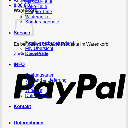
Anmelden
Multicar-Teile
0,00
€
0
Hako-Teile
Warenkorb
Piaggio-Teile
Winterartikel
Sonderangebote
Service
Produkt nicht gefunden?
Es befinden sich keine Produkte im Warenkorb.
FIN Übersicht
Downloads
Zurück zum Shop
P
INFO
Zahlungsarten
Versand & Lieferung
AGB
Widerruf
Datenschutz
Kontakt
Unternehmen