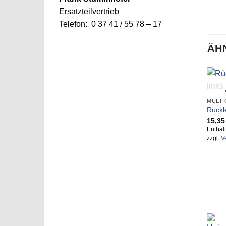
Ersatzteilvertrieb
Telefon: 0 37 41 / 55 78 – 17
ÄH
MULTI
V
Rückl
15,3
Enthäl
zzgl.
V