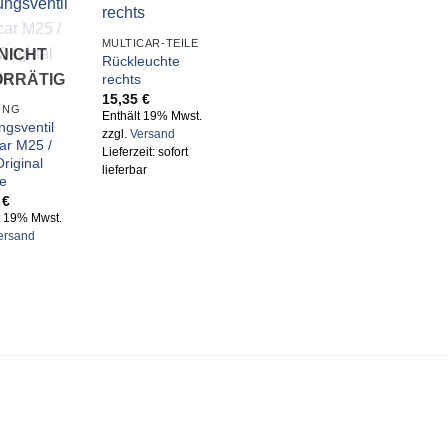
MULTICAR-TEILE
NICHT
Rückleuchte
rechts
ORRÄTIG
15,35
€
UNG
Enthält 19% Mwst.
ngsventil
zzgl.
Versand
car M25 /
Lieferzeit: sofort
riginal
lieferbar
e
2
€
t 19% Mwst.
ersand