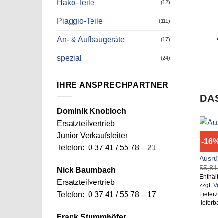
Hako-Teile
(12)
Piaggio-Teile
(111)
An- & Aufbaugeräte
(17)
spezial
(24)
IHRE ANSPRECHPARTNER
DA
Dominik Knobloch
Ersatzteilvertrieb
Junior Verkaufsleiter
-16
Telefon: 0 37 41 / 55 78 – 21
M24
Ausrü
55,8
Nick Baumbach
Enthäl
Ersatzteilvertrieb
zzgl.
V
Telefon: 0 37 41 / 55 78 – 17
Lieferz
lieferb
Frank Stummhöfer