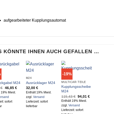
aufgearbeiteter Kupplungsautomat
S KÖNNTE IHNEN AUCH GEFALLEN …
%
-19%
M24
MULTICAR-TEILE
ckgabel M24
Ausrücklager M24
Kupplungsscheibe
Ursprünglicher
Aktueller
1
€
46,85
€
32,00
€
Preis
Preis
M24
t 19% Mwst.
Enthält 19% Mwst.
war:
ist:
Ursprünglicher
Aktueller
115,43
€
94,01
€
ersand
zzgl.
Versand
55,81 €
46,85 €.
Preis
Preis
Enthält 19% Mwst.
eit: sofort
Lieferzeit: sofort
war:
ist:
zzgl.
Versand
ar
lieferbar
115,43 €
94,01 €.
Lieferzeit: sofort