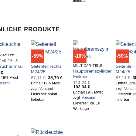
lieferbar
NLICHE PRODUKTE
-59%
-10%
-59%
NICHT
CAR-TEILE
M24
M24
ORRÄTIG
Seitenteil rechts
Seitenteil 
MULTICAR-TEILE
euchte links
Hauptbremszylinder
M24/25
M24/25
5
€
Einkreis
Ursprünglicher
Aktueller
U
87,11
€
35,70
€
87,11
€
3
t 19% Mwst.
Preis
Preis
P
114,24
€
Enthält 19% Mwst.
Enthält 19%
ersand
war:
ist:
w
Ursprünglicher
Aktueller
102,34
€
zzgl.
Versand
zzgl.
Versan
87,11 €
35,70 €.
8
Preis
Preis
Enthält 19% Mwst.
Lieferzeit: sofort
Lieferzeit: so
war:
ist:
zzgl.
Versand
114,24 €
102,34 €.
lieferbar
lieferbar
Lieferzeit: ca. 10
Werktage