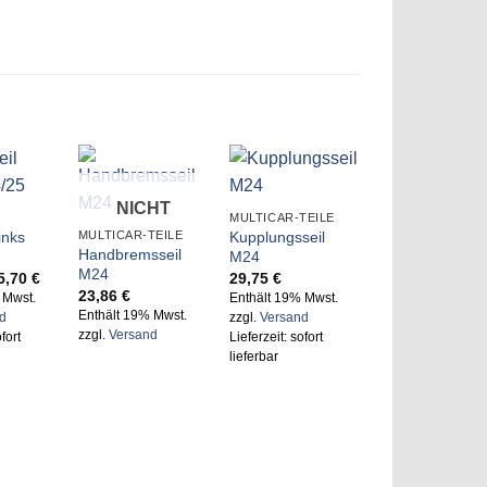
NICHT
MULTICAR-TEILE
VORRÄTIG
links
Kupplungsseil
MULTICAR-TEILE
Handbremsseil
M24
M24
rsprünglicher
Aktueller
5,70
€
29,75
€
reis
Preis
23,86
€
 Mwst.
Enthält 19% Mwst.
ar:
ist:
Enthält 19% Mwst.
d
zzgl.
Versand
7,11 €
35,70 €.
zzgl.
Versand
fort
Lieferzeit: sofort
lieferbar