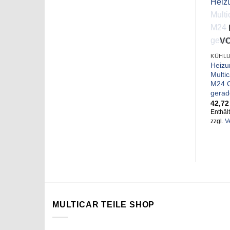
V
KÜHL
Heizu
Multi
M24 O
gerad
42,7
Enthäl
zzgl.
V
MULTICAR TEILE SHOP