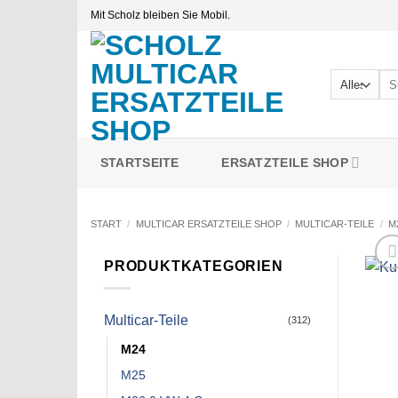
Zum
Mit Scholz bleiben Sie Mobil.
Inhalt
springen
Suc
nac
STARTSEITE
ERSATZTEILE SHOP
START
/
MULTICAR ERSATZTEILE SHOP
/
MULTICAR-TEILE
/
M
PRODUKTKATEGORIEN
Multicar-Teile
(312)
M24
M25