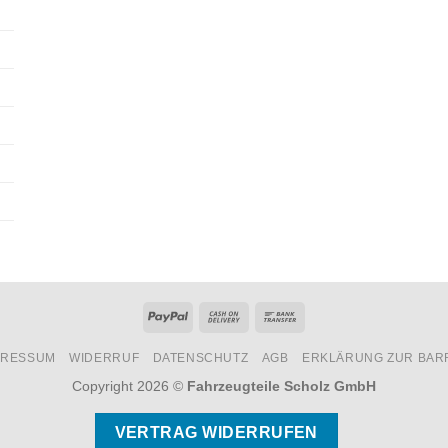
PayPal
Cash
Bank
On
Transfer
PRESSUM
WIDERRUF
DATENSCHUTZ
AGB
ERKLÄRUNG ZUR BARR
Delivery
Copyright 2026 ©
Fahrzeugteile Scholz GmbH
VERTRAG WIDERRUFEN