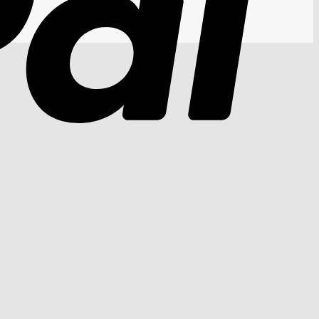
Cash
On
Delivery