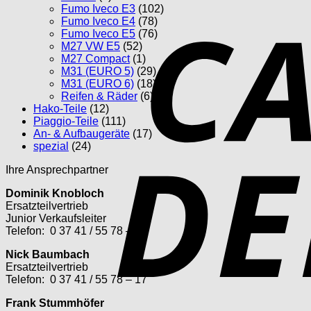
Fumo Iveco E3
(102)
Fumo Iveco E4
(78)
Fumo Iveco E5
(76)
M27 VW E5
(52)
M27 Compact
(1)
M31 (EURO 5)
(29)
M31 (EURO 6)
(18)
Reifen & Räder
(6)
Hako-Teile
(12)
Piaggio-Teile
(111)
An- & Aufbaugeräte
(17)
spezial
(24)
Ihre Ansprechpartner
Dominik Knobloch
Ersatzteilvertrieb
Junior Verkaufsleiter
Telefon: 0 37 41 / 55 78 – 21
Nick Baumbach
Ersatzteilvertrieb
Telefon: 0 37 41 / 55 78 – 17
Frank Stummhöfer