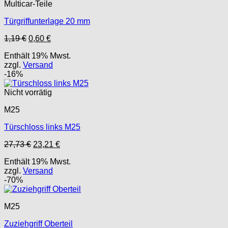
Multicar-Teile
Türgriffunterlage 20 mm
Ursprünglicher
Aktueller
1,19
€
0,60
€
Preis
Preis
Enthält 19% Mwst.
war:
ist:
zzgl.
Versand
1,19 €
0,60 €.
-16%
Nicht vorrätig
M25
Türschloss links M25
Ursprünglicher
Aktueller
27,73
€
23,21
€
Preis
Preis
Enthält 19% Mwst.
war:
ist:
zzgl.
Versand
27,73 €
23,21 €.
-70%
M25
Zuziehgriff Oberteil