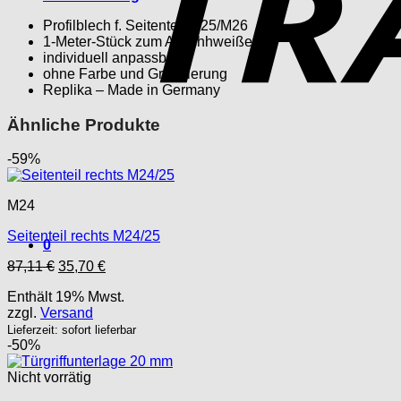
M26
Menge
Profilblech f. Seitenteil M25/M26
1-Meter-Stück zum Anschhweißen
individuell anpassbar
ohne Farbe und Grundierung
Replika – Made in Germany
Ähnliche Produkte
-59%
M24
Seitenteil rechts M24/25
0
Ursprünglicher
Aktueller
87,11
€
35,70
€
Preis
Preis
Enthält 19% Mwst.
war:
ist:
zzgl.
Versand
87,11 €
35,70 €.
Lieferzeit: sofort lieferbar
-50%
Nicht vorrätig