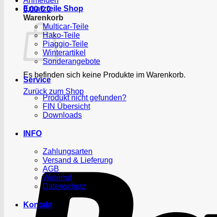
Anmelden
Ersatzteile Shop
0,00
€
0
Warenkorb
Multicar-Teile
Hako-Teile
Piaggio-Teile
Winterartikel
Sonderangebote
Es befinden sich keine Produkte im Warenkorb.
Service
Zurück zum Shop
Produkt nicht gefunden?
FIN Übersicht
Downloads
INFO
Zahlungsarten
Versand & Lieferung
AGB
Widerruf
Datenschutz
Kontakt