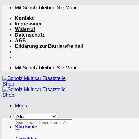
Zum
Mit Scholz bleiben Sie Mobil.
Inhalt
Kontakt
springen
Impressum
Widerruf
Datenschutz
AGB
Erklärung zur Barrierefreiheit
Mit Scholz bleiben Sie Mobil.
Menü
Suchen
Startseite
nach: