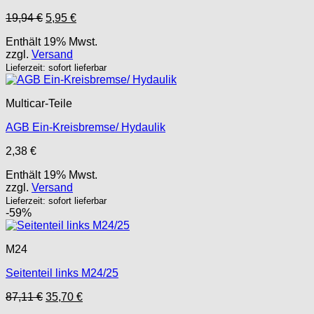
Ursprünglicher
Aktueller
19,94
€
5,95
€
Preis
Preis
Enthält 19% Mwst.
war:
ist:
zzgl.
Versand
19,94 €
5,95 €.
Lieferzeit: sofort lieferbar
Multicar-Teile
AGB Ein-Kreisbremse/ Hydaulik
2,38
€
Enthält 19% Mwst.
zzgl.
Versand
Lieferzeit: sofort lieferbar
-59%
M24
Seitenteil links M24/25
Ursprünglicher
Aktueller
87,11
€
35,70
€
Preis
Preis