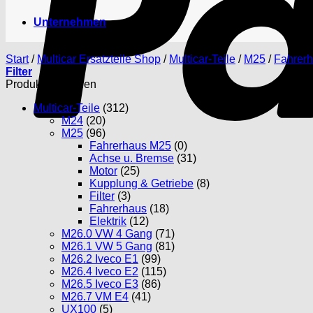
Unternehmen
Start
/
Multicar Ersatzteile Shop
/
Multicar-Teile
/
M25
/
Fahrer
Filter
Produktkategorien
Multicar-Teile
(312)
M24
(20)
M25
(96)
Fahrerhaus M25
(0)
Achse u. Bremse
(31)
Motor
(25)
Kupplung & Getriebe
(8)
Filter
(3)
Fahrerhaus
(18)
Elektrik
(12)
M26.0 VW 4 Gang
(71)
M26.1 VW 5 Gang
(81)
M26.2 Iveco E1
(99)
M26.4 Iveco E2
(115)
M26.5 Iveco E3
(86)
M26.7 VM E4
(41)
UX100
(5)