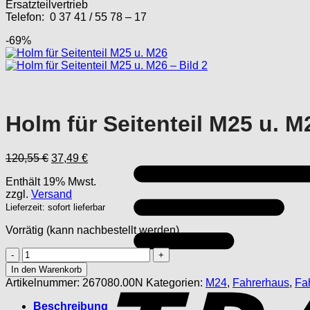
Ersatzteilvertrieb
Telefon: 0 37 41 / 55 78 – 17
-69%
Holm für Seitenteil M25 u. M
Ursprünglicher
Aktueller
120,55
€
37,49
€
Preis
Preis
Enthält 19% Mwst.
war:
ist:
zzgl.
Versand
120,55 €
37,49 €.
Lieferzeit: sofort lieferbar
Vorrätig (kann nachbestellt werden)
Holm
für
In den Warenkorb
Seitenteil
Artikelnummer:
267080.00N
Kategorien:
M24
,
Fahrerhaus
,
Fa
M25
u.
Beschreibung