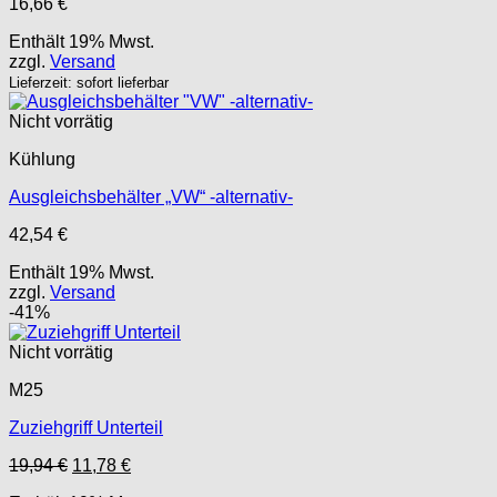
16,66
€
Enthält 19% Mwst.
zzgl.
Versand
Lieferzeit: sofort lieferbar
Nicht vorrätig
Kühlung
Ausgleichsbehälter „VW“ -alternativ-
42,54
€
Enthält 19% Mwst.
zzgl.
Versand
-41%
Nicht vorrätig
M25
Zuziehgriff Unterteil
Ursprünglicher
Aktueller
19,94
€
11,78
€
Preis
Preis