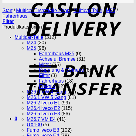
D
Start
/
Multicar Ersatzteile Shop
/
Multicar-Teile
/
M25
/
Fahrerhaus
Filter
Produktkategorien
Multicar-Teile
(312)
M24
(20)
M25
(96)
Fahrerhaus M25
(0)
T
Achse u. Bremse
(31)
Motor
(25)
Kupplung & Getriebe
(8)
Filter
(3)
Fahrerhaus
(18)
Elektrik
(12)
M26.0 VW 4 Gang
(71)
M26.1 VW 5 Gang
(81)
M26.2 Iveco E1
(99)
M26.4 Iveco E2
(115)
M26.5 Iveco E3
(86)
0
M26.7 VM E4
(41)
UX100
(5)
Fumo Iveco E3
(102)
Fumo Iveco E4
(78)