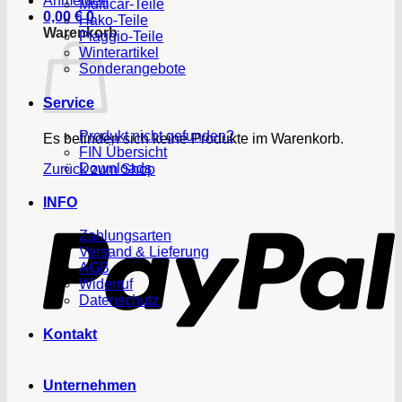
Anmelden
Multicar-Teile
0,00
€
0
Hako-Teile
Warenkorb
Piaggio-Teile
Winterartikel
Sonderangebote
Service
Produkt nicht gefunden?
Es befinden sich keine Produkte im Warenkorb.
FIN Übersicht
Downloads
Zurück zum Shop
P
INFO
Zahlungsarten
Versand & Lieferung
AGB
Widerruf
Datenschutz
Kontakt
Unternehmen