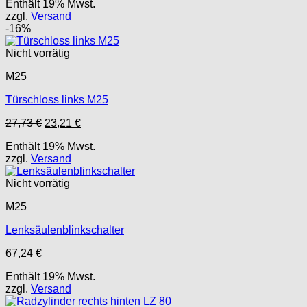
Enthält 19% Mwst.
war:
ist:
zzgl.
Versand
19,94 €
11,78 €.
-16%
Nicht vorrätig
M25
Türschloss links M25
Ursprünglicher
Aktueller
27,73
€
23,21
€
Preis
Preis
Enthält 19% Mwst.
war:
ist:
zzgl.
Versand
27,73 €
23,21 €.
Nicht vorrätig
M25
Lenksäulenblinkschalter
67,24
€
Enthält 19% Mwst.
zzgl.
Versand