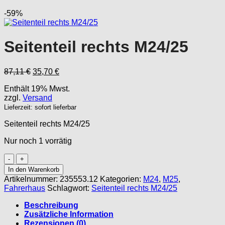
-59%
Seitenteil rechts M24/25
Ursprünglicher
Aktueller
87,11
€
35,70
€
Preis
Preis
Enthält 19% Mwst.
war:
ist:
zzgl.
Versand
87,11 €
35,70 €.
Lieferzeit: sofort lieferbar
Seitenteil rechts M24/25
Nur noch 1 vorrätig
Seitenteil
rechts
In den Warenkorb
M24/25
Artikelnummer:
235553.12
Kategorien:
M24
,
M25
,
Menge
Fahrerhaus
Schlagwort:
Seitenteil rechts M24/25
Beschreibung
Zusätzliche Information
Rezensionen (0)