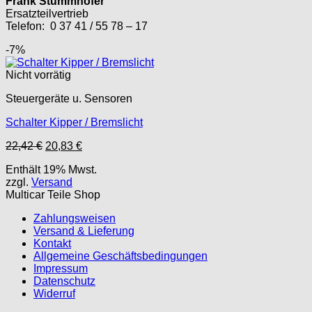
Frank Stummhöfer
Ersatzteilvertrieb
Telefon: 0 37 41 / 55 78 – 17
-7%
Nicht vorrätig
Steuergeräte u. Sensoren
Schalter Kipper / Bremslicht
Ursprünglicher
Aktueller
22,42
€
20,83
€
Preis
Preis
Enthält 19% Mwst.
war:
ist:
zzgl.
Versand
22,42 €
20,83 €.
Multicar Teile Shop
Zahlungsweisen
Versand & Lieferung
Kontakt
Allgemeine Geschäftsbedingungen
Impressum
Datenschutz
Widerruf