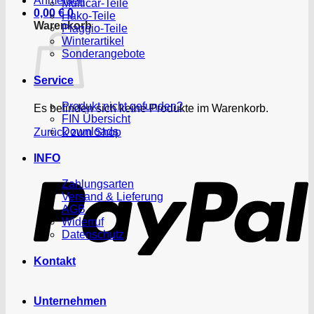
Anmelden
Multicar-Teile
0,00
€
0
Hako-Teile
Warenkorb
Piaggio-Teile
Winterartikel
Sonderangebote
Service
Produkt nicht gefunden?
Es befinden sich keine Produkte im Warenkorb.
FIN Übersicht
Downloads
Zurück zum Shop
P
INFO
Zahlungsarten
Versand & Lieferung
AGB
Widerruf
Datenschutz
Kontakt
Unternehmen