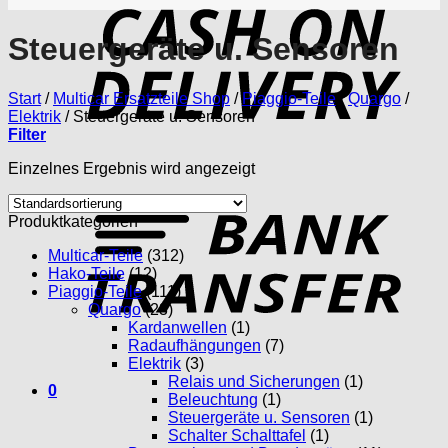
D
Steuergeräte u. Sensoren
Start
/
Multicar Ersatzteile Shop
/
Piaggio-Teile
/
Quargo
/
Elektrik
/
Steuergeräte u. Sensoren
Filter
Einzelnes Ergebnis wird angezeigt
T
Produktkategorien
Multicar-Teile
(312)
Hako-Teile
(12)
Piaggio-Teile
(111)
Quargo
(23)
Kardanwellen
(1)
Radaufhängungen
(7)
Elektrik
(3)
Relais und Sicherungen
(1)
0
Beleuchtung
(1)
Steuergeräte u. Sensoren
(1)
Schalter Schalttafel
(1)