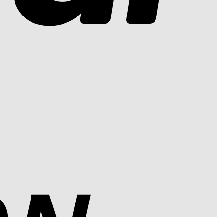
Cash
On
Delivery