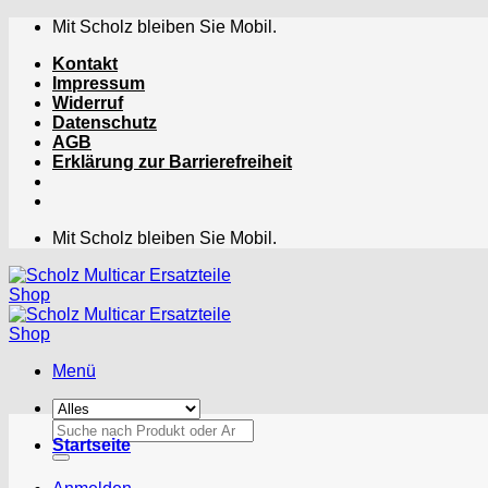
Zum
Mit Scholz bleiben Sie Mobil.
Inhalt
Kontakt
springen
Impressum
Widerruf
Datenschutz
AGB
Erklärung zur Barrierefreiheit
Mit Scholz bleiben Sie Mobil.
Menü
Suchen
Startseite
nach: