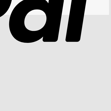
Cash
On
Delivery