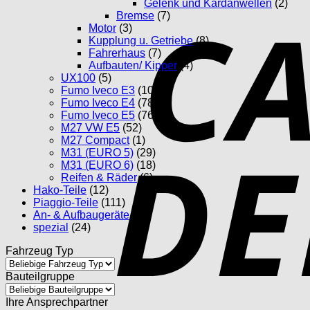
Gelenk und Kardanwellen
(2)
Bremse
(7)
Motor
(3)
Kupplung u. Getriebe
(8)
Fahrerhaus
(7)
Aufbauten/ Kipper
(4)
UX100
(5)
Fumo Iveco E3
(102)
Fumo Iveco E4
(78)
Fumo Iveco E5
(76)
M27 VW E5
(52)
M27 Compact
(1)
M31 (EURO 5)
(29)
M31 (EURO 6)
(18)
Reifen & Räder
(6)
Hako-Teile
(12)
Piaggio-Teile
(111)
An- & Aufbaugeräte
(17)
spezial
(24)
Fahrzeug Typ
Bauteilgruppe
Ihre Ansprechpartner