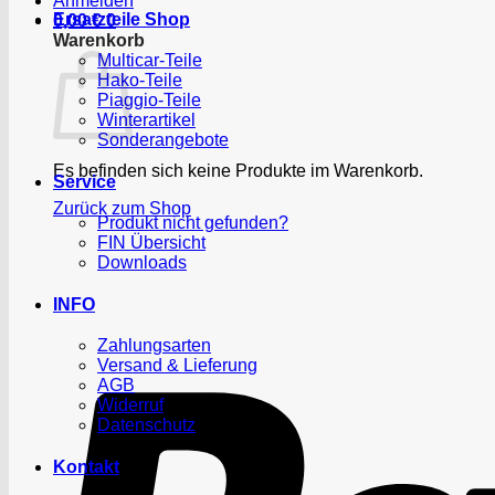
Anmelden
Ersatzteile Shop
0,00
€
0
Warenkorb
Multicar-Teile
Hako-Teile
Piaggio-Teile
Winterartikel
Sonderangebote
Es befinden sich keine Produkte im Warenkorb.
Service
Zurück zum Shop
Produkt nicht gefunden?
FIN Übersicht
Downloads
INFO
Zahlungsarten
Versand & Lieferung
AGB
Widerruf
Datenschutz
Kontakt