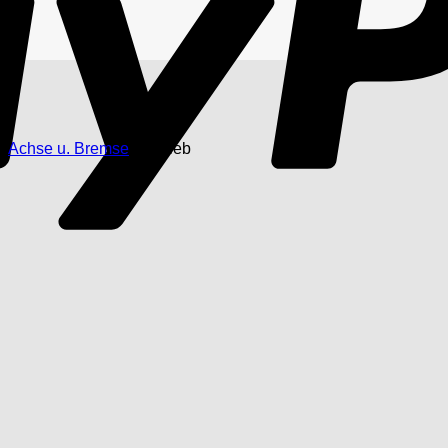
/
Achse u. Bremse
/
Antrieb