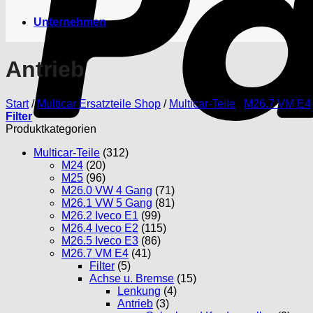
Unternehmen
Antrieb
Start
/
Multicar Ersatzteile Shop
/
Multicar-Teile
/
M26.7 VM E4
Filter
Produktkategorien
Multicar-Teile
(312)
M24
(20)
M25
(96)
M26.0 VW 4 Gang
(71)
M26.1 VW 5 Gang
(81)
M26.2 Iveco E1
(99)
M26.4 Iveco E2
(115)
M26.5 Iveco E3
(86)
M26.7 VM E4
(41)
Filter
(5)
Achse u. Bremse
(15)
Lenkung
(4)
Antrieb
(3)