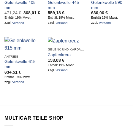
Gelenkwelle 405
Gelenkwelle 445
Gelenkwelle 590
mm
mm
mm
Ursprünglicher
Aktueller
471,24
€
368,01
€
559,18
€
636,06
€
Preis
Preis
Enthält 19% Mwst.
Enthält 19% Mwst.
Enthält 19% Mwst.
war:
ist:
zzgl.
Versand
zzgl.
Versand
zzgl.
Versand
471,24 €
368,01 €.
GELENK UND KARDANWELLEN
Zapfenkreuz
ANTRIEB
153,03
€
Gelenkwelle 615
Enthält 19% Mwst.
mm
zzgl.
Versand
634,51
€
Enthält 19% Mwst.
zzgl.
Versand
MULTICAR TEILE SHOP