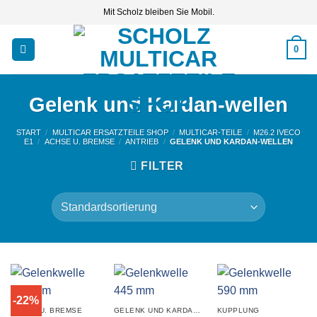
Zum
Mit Scholz bleiben Sie Mobil.
Inhalt
springen
0
Gelenk und Kardan-wellen
START
/
MULTICAR ERSATZTEILE SHOP
/
MULTICAR-TEILE
/
M26.2 IVECO
E1
/
ACHSE U. BREMSE
/
ANTRIEB
/
GELENK UND KARDAN-WELLEN
FILTER
-22%
ACHSE U. BREMSE
GELENK UND KARDAN-WELLEN
KUPPLUNG