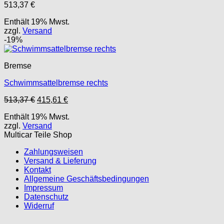
513,37
€
Enthält 19% Mwst.
zzgl.
Versand
-19%
Bremse
Schwimmsattelbremse rechts
Ursprünglicher
Aktueller
513,37
€
415,61
€
Preis
Preis
Enthält 19% Mwst.
war:
ist:
zzgl.
Versand
513,37 €
415,61 €.
Multicar Teile Shop
Zahlungsweisen
Versand & Lieferung
Kontakt
Allgemeine Geschäftsbedingungen
Impressum
Datenschutz
Widerruf
P