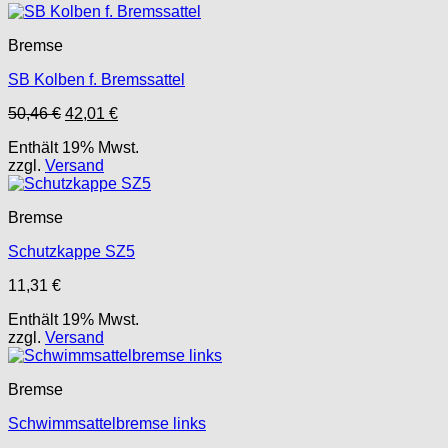
Bremse
SB Kolben f. Bremssattel
Ursprünglicher
Aktueller
50,46
€
42,01
€
Preis
Preis
Enthält 19% Mwst.
war:
ist:
zzgl.
Versand
50,46 €
42,01 €.
Bremse
Schutzkappe SZ5
11,31
€
Enthält 19% Mwst.
zzgl.
Versand
Bremse
Schwimmsattelbremse links