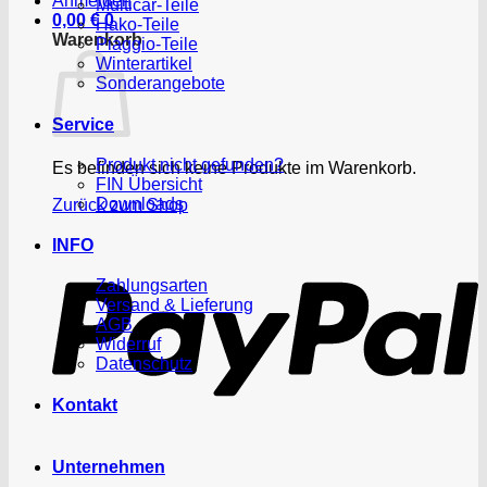
Anmelden
Multicar-Teile
0,00
€
0
Hako-Teile
Warenkorb
Piaggio-Teile
Winterartikel
Sonderangebote
Service
Produkt nicht gefunden?
Es befinden sich keine Produkte im Warenkorb.
FIN Übersicht
Downloads
Zurück zum Shop
P
INFO
Zahlungsarten
Versand & Lieferung
AGB
Widerruf
Datenschutz
Kontakt
Unternehmen