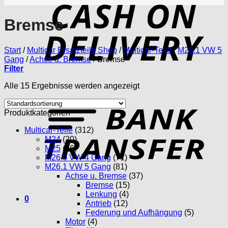
D
Bremse
Start
/
Multicar Ersatzteile Shop
/
Multicar-Teile
/
M26.1 VW 5
Gang
/
Achse u. Bremse
/
Bremse
Filter
Alle 15 Ergebnisse werden angezeigt
T
Produktkategorien
Multicar-Teile
(312)
M24
(20)
M25
(96)
M26.0 VW 4 Gang
(71)
M26.1 VW 5 Gang
(81)
Achse u. Bremse
(37)
Bremse
(15)
Lenkung
(4)
0
Antrieb
(12)
Federung und Aufhängung
(5)
Motor
(4)