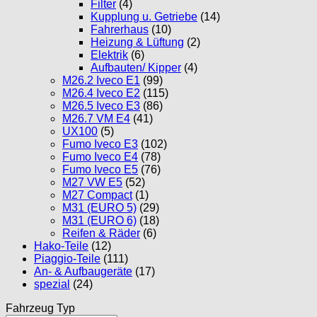
Filter
(4)
Kupplung u. Getriebe
(14)
Fahrerhaus
(10)
Heizung & Lüftung
(2)
Elektrik
(6)
Aufbauten/ Kipper
(4)
M26.2 Iveco E1
(99)
M26.4 Iveco E2
(115)
M26.5 Iveco E3
(86)
M26.7 VM E4
(41)
UX100
(5)
Fumo Iveco E3
(102)
Fumo Iveco E4
(78)
Fumo Iveco E5
(76)
M27 VW E5
(52)
M27 Compact
(1)
M31 (EURO 5)
(29)
M31 (EURO 6)
(18)
Reifen & Räder
(6)
Hako-Teile
(12)
Piaggio-Teile
(111)
An- & Aufbaugeräte
(17)
spezial
(24)
Fahrzeug Typ