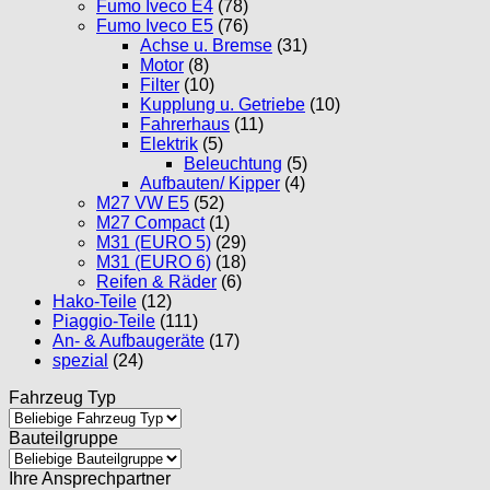
Fumo Iveco E4
(78)
Fumo Iveco E5
(76)
Achse u. Bremse
(31)
Motor
(8)
Filter
(10)
Kupplung u. Getriebe
(10)
Fahrerhaus
(11)
Elektrik
(5)
Beleuchtung
(5)
Aufbauten/ Kipper
(4)
M27 VW E5
(52)
M27 Compact
(1)
M31 (EURO 5)
(29)
M31 (EURO 6)
(18)
Reifen & Räder
(6)
Hako-Teile
(12)
Piaggio-Teile
(111)
An- & Aufbaugeräte
(17)
spezial
(24)
Fahrzeug Typ
Bauteilgruppe
Ihre Ansprechpartner