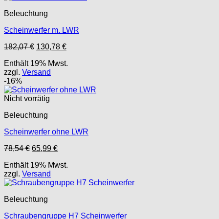
Beleuchtung
Scheinwerfer m. LWR
Ursprünglicher
Aktueller
182,07
€
130,78
€
Preis
Preis
Enthält 19% Mwst.
war:
ist:
zzgl.
Versand
182,07 €
130,78 €.
-16%
Nicht vorrätig
Beleuchtung
Scheinwerfer ohne LWR
Ursprünglicher
Aktueller
78,54
€
65,99
€
Preis
Preis
Enthält 19% Mwst.
war:
ist:
zzgl.
Versand
78,54 €
65,99 €.
Beleuchtung
Schraubengruppe H7 Scheinwerfer