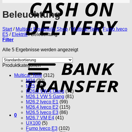
D
Beleuchtung
Start
/
Multicar Ersatzteile Shop
/
Multicar-Teile
/
Fumo Iveco
E5
/
Elektrik
/
Beleuchtung
Filter
Alle 5 Ergebnisse werden angezeigt
T
Produktkategorien
Multicar-Teile
(312)
M24
(20)
M25
(96)
M26.0 VW 4 Gang
(71)
M26.1 VW 5 Gang
(81)
M26.2 Iveco E1
(99)
M26.4 Iveco E2
(115)
M26.5 Iveco E3
(86)
0
M26.7 VM E4
(41)
UX100
(5)
Fumo Iveco E3
(102)