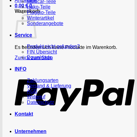
Anmelden
Multicar-Teile
0,00
€
0
Hako-Teile
Warenkorb
Piaggio-Teile
Winterartikel
Sonderangebote
Service
Produkt nicht gefunden?
Es befinden sich keine Produkte im Warenkorb.
FIN Übersicht
Downloads
Zurück zum Shop
P
INFO
Zahlungsarten
Versand & Lieferung
AGB
Widerruf
Datenschutz
Kontakt
Unternehmen