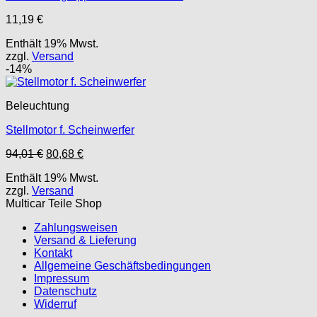
11,19
€
Enthält 19% Mwst.
zzgl.
Versand
-14%
Beleuchtung
Stellmotor f. Scheinwerfer
Ursprünglicher
Aktueller
94,01
€
80,68
€
Preis
Preis
Enthält 19% Mwst.
war:
ist:
zzgl.
Versand
94,01 €
80,68 €.
Multicar Teile Shop
Zahlungsweisen
Versand & Lieferung
Kontakt
Allgemeine Geschäftsbedingungen
Impressum
Datenschutz
Widerruf