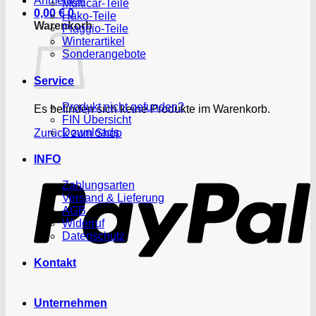
Anmelden
Multicar-Teile
0,00
€
0
Hako-Teile
Warenkorb
Piaggio-Teile
Winterartikel
Sonderangebote
Service
Produkt nicht gefunden?
Es befinden sich keine Produkte im Warenkorb.
FIN Übersicht
Downloads
Zurück zum Shop
P
INFO
Zahlungsarten
Versand & Lieferung
AGB
Widerruf
Datenschutz
Kontakt
Unternehmen