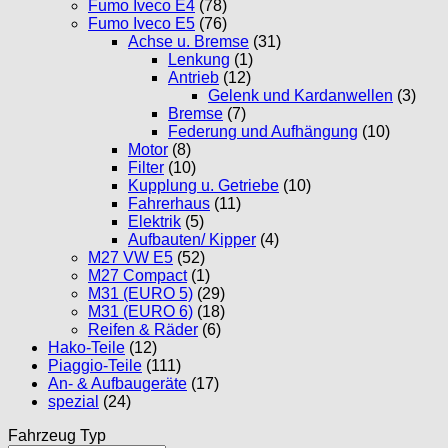
Fumo Iveco E4
(78)
Fumo Iveco E5
(76)
Achse u. Bremse
(31)
Lenkung
(1)
Antrieb
(12)
Gelenk und Kardanwellen
(3)
Bremse
(7)
Federung und Aufhängung
(10)
Motor
(8)
Filter
(10)
Kupplung u. Getriebe
(10)
Fahrerhaus
(11)
Elektrik
(5)
Aufbauten/ Kipper
(4)
M27 VW E5
(52)
M27 Compact
(1)
M31 (EURO 5)
(29)
M31 (EURO 6)
(18)
Reifen & Räder
(6)
Hako-Teile
(12)
Piaggio-Teile
(111)
An- & Aufbaugeräte
(17)
spezial
(24)
Fahrzeug Typ