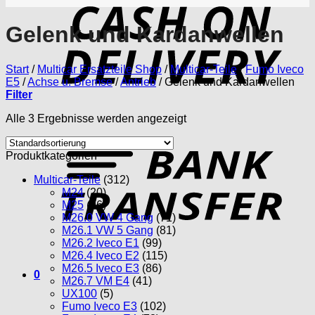
D
Gelenk und Kardanwellen
Start
/
Multicar Ersatzteile Shop
/
Multicar-Teile
/
Fumo Iveco
E5
/
Achse u. Bremse
/
Antrieb
/
Gelenk und Kardanwellen
Filter
Alle 3 Ergebnisse werden angezeigt
T
Produktkategorien
Multicar-Teile
(312)
M24
(20)
M25
(96)
M26.0 VW 4 Gang
(71)
M26.1 VW 5 Gang
(81)
M26.2 Iveco E1
(99)
M26.4 Iveco E2
(115)
M26.5 Iveco E3
(86)
0
M26.7 VM E4
(41)
UX100
(5)
Fumo Iveco E3
(102)