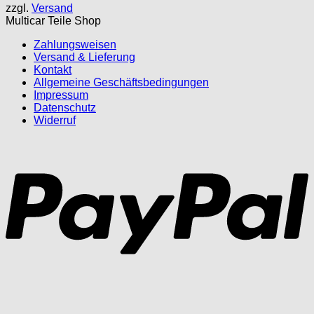
zzgl.
Versand
15,23 €
10,12 €.
Multicar Teile Shop
Zahlungsweisen
Versand & Lieferung
Kontakt
Allgemeine Geschäftsbedingungen
Impressum
Datenschutz
Widerruf
P