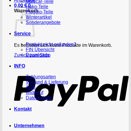
Anmelden
Multicar-Teile
0,00
€
0
Hako-Teile
Warenkorb
Piaggio-Teile
Winterartikel
Sonderangebote
Service
Produkt nicht gefunden?
Es befinden sich keine Produkte im Warenkorb.
FIN Übersicht
Downloads
Zurück zum Shop
P
INFO
Zahlungsarten
Versand & Lieferung
AGB
Widerruf
Datenschutz
Kontakt
Unternehmen