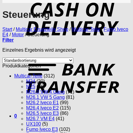
D
Steuerung
Start
/
Multicar Ersatzteile Shop
/
Multicar-Teile
/
Fumo Iveco
E4
/
Motor
/
Steuerung
Filter
Einzelnes Ergebnis wird angezeigt
T
Produktkategorien
Multicar-Teile
(312)
M24
(20)
M25
(96)
M26.0 VW 4 Gang
(71)
M26.1 VW 5 Gang
(81)
M26.2 Iveco E1
(99)
M26.4 Iveco E2
(115)
M26.5 Iveco E3
(86)
0
M26.7 VM E4
(41)
UX100
(5)
Fumo Iveco E3
(102)