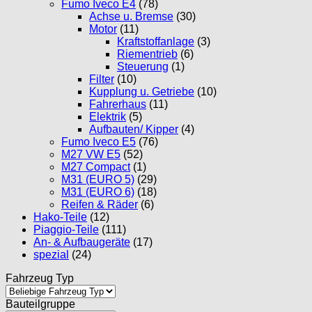
Fumo Iveco E4
(78)
Achse u. Bremse
(30)
Motor
(11)
Kraftstoffanlage
(3)
Riementrieb
(6)
Steuerung
(1)
Filter
(10)
Kupplung u. Getriebe
(10)
Fahrerhaus
(11)
Elektrik
(5)
Aufbauten/ Kipper
(4)
Fumo Iveco E5
(76)
M27 VW E5
(52)
M27 Compact
(1)
M31 (EURO 5)
(29)
M31 (EURO 6)
(18)
Reifen & Räder
(6)
Hako-Teile
(12)
Piaggio-Teile
(111)
An- & Aufbaugeräte
(17)
spezial
(24)
Fahrzeug Typ
Bauteilgruppe