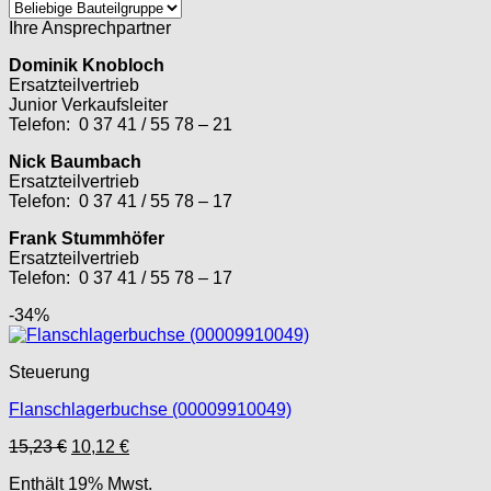
Ihre Ansprechpartner
Dominik Knobloch
Ersatzteilvertrieb
Junior Verkaufsleiter
Telefon: 0 37 41 / 55 78 – 21
Nick Baumbach
Ersatzteilvertrieb
Telefon: 0 37 41 / 55 78 – 17
Frank Stummhöfer
Ersatzteilvertrieb
Telefon: 0 37 41 / 55 78 – 17
-34%
Steuerung
Flanschlagerbuchse (00009910049)
Ursprünglicher
Aktueller
15,23
€
10,12
€
Preis
Preis
Enthält 19% Mwst.
war:
ist: