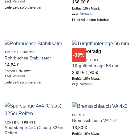
zzgl.
Versand
166,60
€
Lieferzeit: sofort lieferbar
Enthält 19% Mwst.
zzgl.
Versand
Lieferzeit: sofort lieferbar
Nicht vorrätig
ACHSE U. BREMSE
-36%
Rohrbuchse Stabilisator
MULTICAR-TEILE
14,64
€
Türgriffunterlage 56 mm
Enthält 19% Mwst.
Ursprünglicher
Aktueller
2,98
€
1,90
€
zzgl.
Versand
Preis
Preis
Enthält 19% Mwst.
Lieferzeit: sofort lieferbar
zzgl.
Versand
war:
ist:
2,98 €
1,90 €.
BREMSE
Bremsschlauch VA 4×2
ACHSE U. BREMSE
13,80
€
Spurstange 4×4 (Claas) 325er
Reifen
Enthält 19% Mwst.