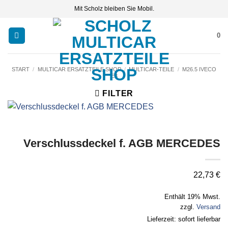
Zum
Mit Scholz bleiben Sie Mobil.
Inhalt
springen
0
START
/
MULTICAR ERSATZTEILE SHOP
/
MULTICAR-TEILE
/
M26.5 IVECO
E3
FILTER
Verschlussdeckel f. AGB MERCEDES
22,73
€
Enthält 19% Mwst.
zzgl.
Versand
Lieferzeit: sofort lieferbar