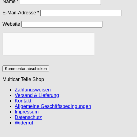
Name
*
E-Mail-Adresse
*
Website
Multicar Teile Shop
Zahlungsweisen
Versand & Lieferung
Kontakt
Allgemeine Geschäftsbedingungen
Impressum
Datenschutz
Widerruf
P