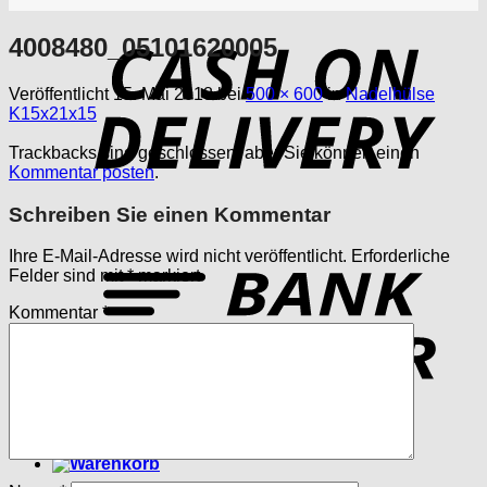
4008480_05101620005
D
Veröffentlicht
15. Mai 2018
bei
500 × 600
in
Nadelhülse
K15x21x15
Trackbacks sind geschlossen, aber Sie können einen
Kommentar posten
.
Schreiben Sie einen Kommentar
T
Ihre E-Mail-Adresse wird nicht veröffentlicht.
Erforderliche
Felder sind mit
*
markiert
Kommentar
*