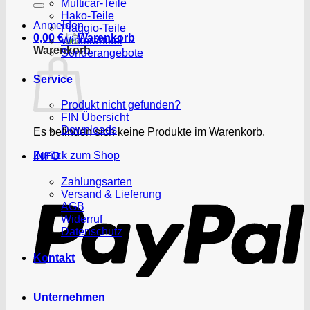
Multicar-Teile
Hako-Teile
Anmelden
Piaggio-Teile
0,00
€
Winterartikel
Warenkorb
Sonderangebote
Service
Produkt nicht gefunden?
FIN Übersicht
Downloads
Es befinden sich keine Produkte im Warenkorb.
Zurück zum Shop
INFO
P
Zahlungsarten
Versand & Lieferung
AGB
Widerruf
Datenschutz
Kontakt
Unternehmen