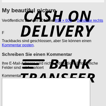
My beautiful picture
D
Veröffentlicht
18. April 2017
bei
800 × 600
in
Gehäuse rechts
F
Trackbacks sind geschlossen, aber Sie können einen
Kommentar posten
.
Schreiben Sie einen Kommentar
T
Ihre E-Mail-Adresse wird nicht veröffentlicht.
Erforderliche
Felder sind mit
*
markiert
Kommentar
*