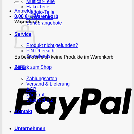
Multicar-Teile
Hako-Teile
Anmelden
Piaggio-Teile
0,00
€
Winterartikel
Warenkorb
Sonderangebote
Service
Produkt nicht gefunden?
FIN Übersicht
Downloads
Es befinden sich keine Produkte im Warenkorb.
Zurück zum Shop
INFO
P
Zahlungsarten
Versand & Lieferung
AGB
Widerruf
Datenschutz
Kontakt
Unternehmen