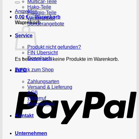
Multicar-Teile
Hako-Teile
Anmelden
Piaggio-Teile
0,00
€
Winterartikel
Warenkorb
Sonderangebote
Service
Produkt nicht gefunden?
FIN Übersicht
Downloads
Es befinden sich keine Produkte im Warenkorb.
Zurück zum Shop
INFO
P
Zahlungsarten
Versand & Lieferung
AGB
Widerruf
Datenschutz
Kontakt
Unternehmen