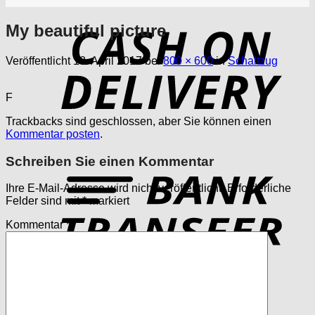
My beautiful picture
D
Veröffentlicht
18. April 2017
bei
800 × 600
in
Schaltzug
F
Trackbacks sind geschlossen, aber Sie können einen
Kommentar posten
.
Schreiben Sie einen Kommentar
T
Ihre E-Mail-Adresse wird nicht veröffentlicht.
Erforderliche
Felder sind mit
*
markiert
Kommentar
*