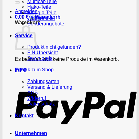
Multicar-Teile
Hako-Teile
Anmelden
Piaggio-Teile
0,00
€
Winterartikel
Warenkorb
Sonderangebote
Service
Produkt nicht gefunden?
FIN Übersicht
Downloads
Es befinden sich keine Produkte im Warenkorb.
Zurück zum Shop
INFO
P
Zahlungsarten
Versand & Lieferung
AGB
Widerruf
Datenschutz
Kontakt
Unternehmen