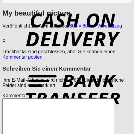
My beautiful picture
D
Veröffentlicht
18. April 2017
bei
800 × 600
in
Vorwählzug
F
Trackbacks sind geschlossen, aber Sie können einen
Kommentar posten
.
Schreiben Sie einen Kommentar
T
Ihre E-Mail-Adresse wird nicht veröffentlicht.
Erforderliche
Felder sind mit
*
markiert
Kommentar
*