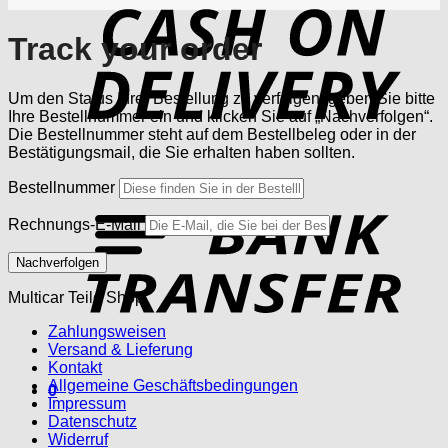
D
Track your order
Um den Status Ihrer Bestellung zu verfolgen, geben Sie bitte
Ihre Bestellnummer ein und klicken Sie auf „Nachverfolgen“.
Die Bestellnummer steht auf dem Bestellbeleg oder in der
Bestätigungsmail, die Sie erhalten haben sollten.
Bestellnummer
T
Rechnungs-E-Mail
Nachverfolgen
Multicar Teile Shop
Zahlungsweisen
Versand & Lieferung
Kontakt
Allgemeine Geschäftsbedingungen
0
Impressum
Datenschutz
Widerruf