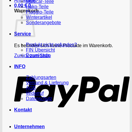
Anmelden
Multicar-Teile
0,00
€
0
Hako-Teile
Warenkorb
Piaggio-Teile
Winterartikel
Sonderangebote
Service
Produkt nicht gefunden?
Es befinden sich keine Produkte im Warenkorb.
FIN Übersicht
Downloads
Zurück zum Shop
P
INFO
Zahlungsarten
Versand & Lieferung
AGB
Widerruf
Datenschutz
Kontakt
Unternehmen