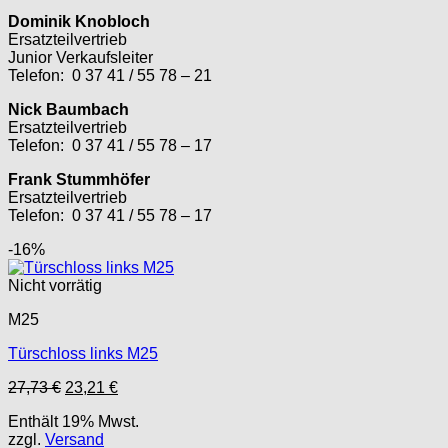
Dominik Knobloch
Ersatzteilvertrieb
Junior Verkaufsleiter
Telefon: 0 37 41 / 55 78 – 21
Nick Baumbach
Ersatzteilvertrieb
Telefon: 0 37 41 / 55 78 – 17
Frank Stummhöfer
Ersatzteilvertrieb
Telefon: 0 37 41 / 55 78 – 17
-16%
Nicht vorrätig
M25
Türschloss links M25
Ursprünglicher
Aktueller
27,73
€
23,21
€
Preis
Preis
Enthält 19% Mwst.
war:
ist:
zzgl.
Versand
27,73 €
23,21 €.