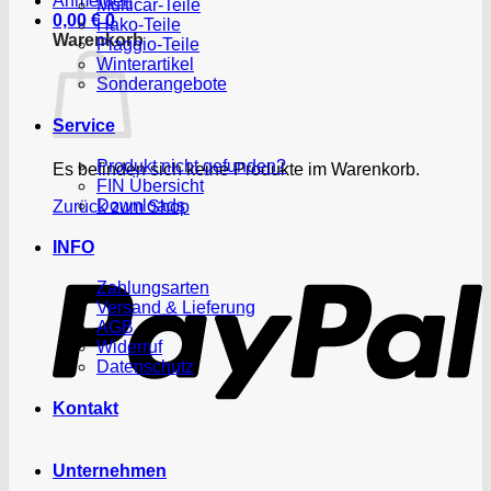
Anmelden
Multicar-Teile
0,00
€
0
Hako-Teile
Warenkorb
Piaggio-Teile
Winterartikel
Sonderangebote
Service
Produkt nicht gefunden?
Es befinden sich keine Produkte im Warenkorb.
FIN Übersicht
Downloads
Zurück zum Shop
P
INFO
Zahlungsarten
Versand & Lieferung
AGB
Widerruf
Datenschutz
Kontakt
Unternehmen