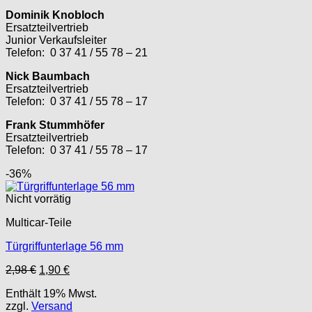
Dominik Knobloch
Ersatzteilvertrieb
Junior Verkaufsleiter
Telefon: 0 37 41 / 55 78 – 21
Nick Baumbach
Ersatzteilvertrieb
Telefon: 0 37 41 / 55 78 – 17
Frank Stummhöfer
Ersatzteilvertrieb
Telefon: 0 37 41 / 55 78 – 17
-36%
Nicht vorrätig
Multicar-Teile
Türgriffunterlage 56 mm
Ursprünglicher
Aktueller
2,98
€
1,90
€
Preis
Preis
Enthält 19% Mwst.
war:
ist:
zzgl.
Versand
2,98 €
1,90 €.