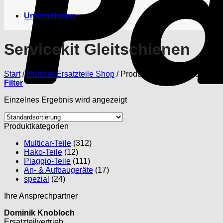
Unternehmen
Servicekit Gleitschienen
Start
/
Multicar Ersatzteile Shop
/
Produkte verschlagwortet mit 
Filter
Einzelnes Ergebnis wird angezeigt
Produktkategorien
Multicar-Teile
(312)
Hako-Teile
(12)
Piaggio-Teile
(111)
An- & Aufbaugeräte
(17)
spezial
(24)
Ihre Ansprechpartner
Dominik Knobloch
Ersatzteilvertrieb