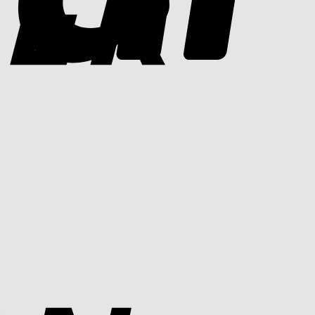
Cash
On
Delivery