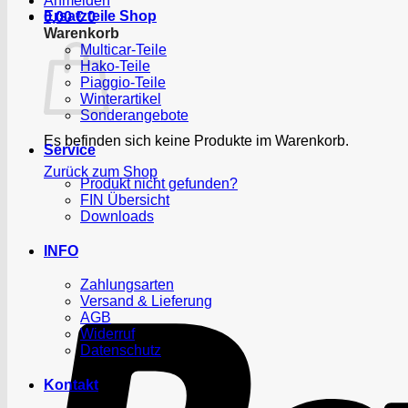
Anmelden
Ersatzteile Shop
0,00
€
0
Warenkorb
Multicar-Teile
Hako-Teile
Piaggio-Teile
Winterartikel
Sonderangebote
Es befinden sich keine Produkte im Warenkorb.
Service
Zurück zum Shop
Produkt nicht gefunden?
FIN Übersicht
Downloads
INFO
Zahlungsarten
Versand & Lieferung
AGB
Widerruf
Datenschutz
Kontakt