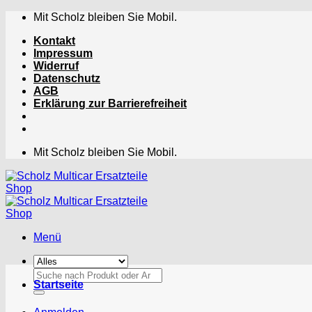
Zum
Mit Scholz bleiben Sie Mobil.
Inhalt
Kontakt
springen
Impressum
Widerruf
Datenschutz
AGB
Erklärung zur Barrierefreiheit
Mit Scholz bleiben Sie Mobil.
Menü
Suchen
Startseite
nach: