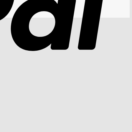
Cash
On
Delivery