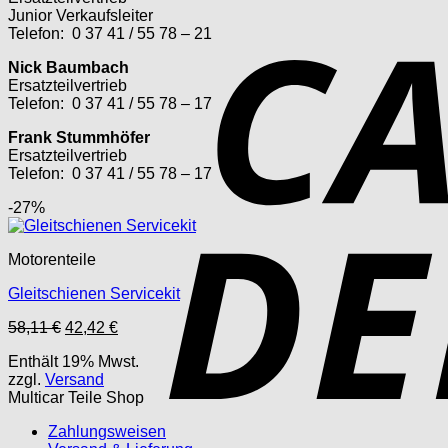
Junior Verkaufsleiter
Telefon: 0 37 41 / 55 78 – 21
Nick Baumbach
Ersatzteilvertrieb
Telefon: 0 37 41 / 55 78 – 17
Frank Stummhöfer
Ersatzteilvertrieb
Telefon: 0 37 41 / 55 78 – 17
-27%
Motorenteile
Gleitschienen Servicekit
Ursprünglicher
Aktueller
58,11
€
42,42
€
Preis
Preis
Enthält 19% Mwst.
war:
ist:
zzgl.
Versand
58,11 €
42,42 €.
Multicar Teile Shop
Zahlungsweisen