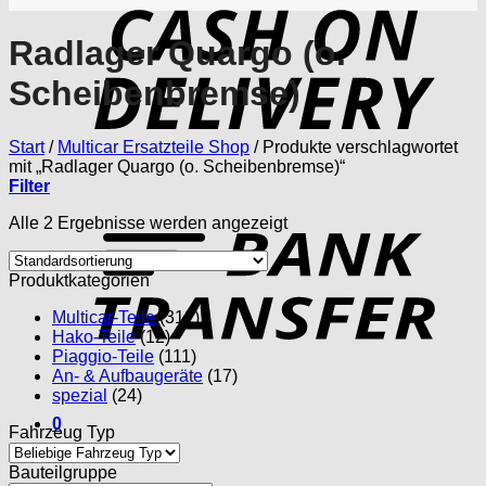
D
Radlager Quargo (o.
Scheibenbremse)
Start
/
Multicar Ersatzteile Shop
/
Produkte verschlagwortet
mit „Radlager Quargo (o. Scheibenbremse)“
Filter
T
Alle 2 Ergebnisse werden angezeigt
Produktkategorien
Multicar-Teile
(312)
Hako-Teile
(12)
Piaggio-Teile
(111)
An- & Aufbaugeräte
(17)
spezial
(24)
0
Fahrzeug Typ
Bauteilgruppe