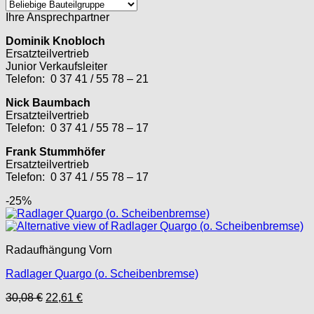
Ihre Ansprechpartner
Dominik Knobloch
Ersatzteilvertrieb
Junior Verkaufsleiter
Telefon: 0 37 41 / 55 78 – 21
Nick Baumbach
Ersatzteilvertrieb
Telefon: 0 37 41 / 55 78 – 17
Frank Stummhöfer
Ersatzteilvertrieb
Telefon: 0 37 41 / 55 78 – 17
-25%
Radaufhängung Vorn
Radlager Quargo (o. Scheibenbremse)
Ursprünglicher
Aktueller
30,08
€
22,61
€
Preis
Preis