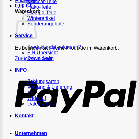
Anmelden
Multicar-Teile
0,00
€
0
Hako-Teile
Warenkorb
Piaggio-Teile
Winterartikel
Sonderangebote
Service
Produkt nicht gefunden?
Es befinden sich keine Produkte im Warenkorb.
FIN Übersicht
Downloads
Zurück zum Shop
P
INFO
Zahlungsarten
Versand & Lieferung
AGB
Widerruf
Datenschutz
Kontakt
Unternehmen