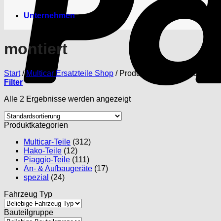
Unternehmen
montiert
Start
/
Multicar Ersatzteile Shop
/
Produkte verschlagwortet mit 
Filter
Alle 2 Ergebnisse werden angezeigt
Produktkategorien
Multicar-Teile
(312)
Hako-Teile
(12)
Piaggio-Teile
(111)
An- & Aufbaugeräte
(17)
spezial
(24)
Fahrzeug Typ
Bauteilgruppe