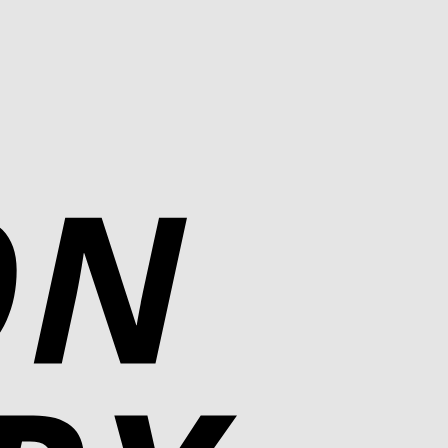
Cash
On
Delivery