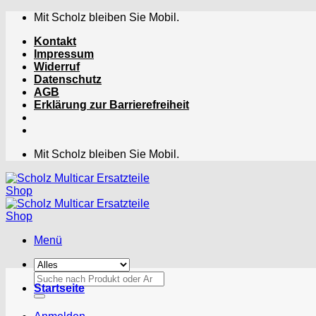
Zum
Mit Scholz bleiben Sie Mobil.
Inhalt
Kontakt
springen
Impressum
Widerruf
Datenschutz
AGB
Erklärung zur Barrierefreiheit
Mit Scholz bleiben Sie Mobil.
Menü
Suchen
Startseite
nach: