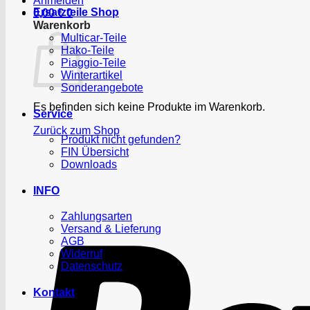
Anmelden
Ersatzteile Shop
0,00
€
0
Warenkorb
Multicar-Teile
Hako-Teile
Piaggio-Teile
Winterartikel
Sonderangebote
Es befinden sich keine Produkte im Warenkorb.
Service
Zurück zum Shop
Produkt nicht gefunden?
FIN Übersicht
Downloads
INFO
Zahlungsarten
Versand & Lieferung
AGB
Widerruf
Datenschutz
Kontakt