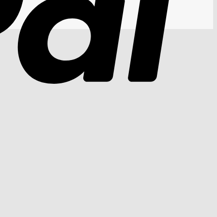
Cash
On
Delivery