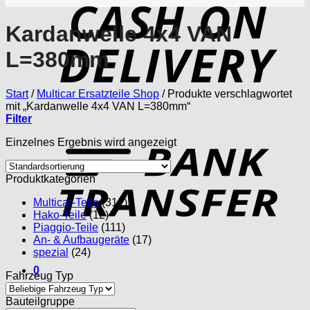
D
Kardanwelle 4x4 VAN
L=380mm
Start
/
Multicar Ersatzteile Shop
/
Produkte verschlagwortet
mit „Kardanwelle 4x4 VAN L=380mm“
Filter
T
Einzelnes Ergebnis wird angezeigt
Produktkategorien
Multicar-Teile
(312)
Hako-Teile
(12)
Piaggio-Teile
(111)
An- & Aufbaugeräte
(17)
spezial
(24)
0
Fahrzeug Typ
Bauteilgruppe