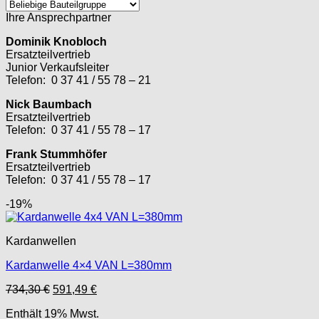
Ihre Ansprechpartner
Dominik Knobloch
Ersatzteilvertrieb
Junior Verkaufsleiter
Telefon: 0 37 41 / 55 78 – 21
Nick Baumbach
Ersatzteilvertrieb
Telefon: 0 37 41 / 55 78 – 17
Frank Stummhöfer
Ersatzteilvertrieb
Telefon: 0 37 41 / 55 78 – 17
-19%
Kardanwellen
Kardanwelle 4×4 VAN L=380mm
Ursprünglicher
Aktueller
734,30
€
591,49
€
Preis
Preis
Enthält 19% Mwst.
war:
ist: