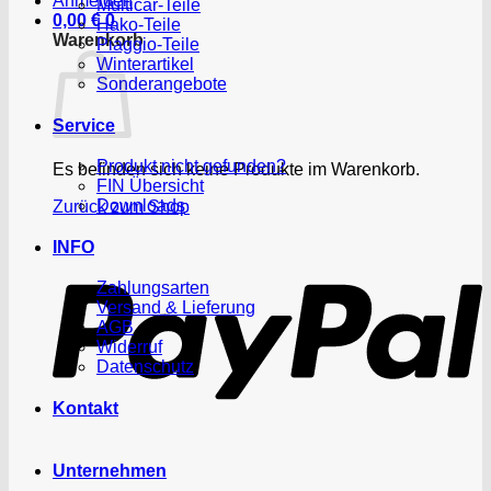
Anmelden
Multicar-Teile
0,00
€
0
Hako-Teile
Warenkorb
Piaggio-Teile
Winterartikel
Sonderangebote
Service
Produkt nicht gefunden?
Es befinden sich keine Produkte im Warenkorb.
FIN Übersicht
Downloads
Zurück zum Shop
P
INFO
Zahlungsarten
Versand & Lieferung
AGB
Widerruf
Datenschutz
Kontakt
Unternehmen