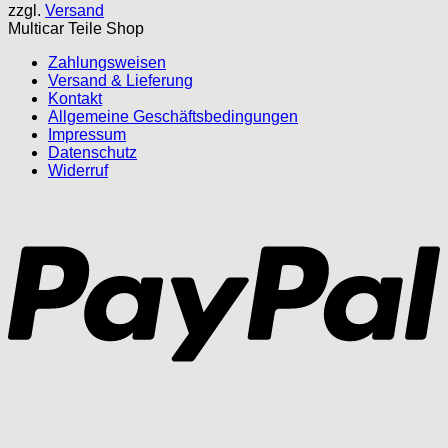
zzgl.
Versand
734,30 €
591,49 €.
Multicar Teile Shop
Zahlungsweisen
Versand & Lieferung
Kontakt
Allgemeine Geschäftsbedingungen
Impressum
Datenschutz
Widerruf
P