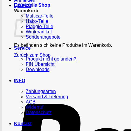
Anmelden
Ersatzteile Shop
0,00
€
0
Warenkorb
Multicar-Teile
Hako-Teile
Piaggio-Teile
Winterartikel
Sonderangebote
Es befinden sich keine Produkte im Warenkorb.
Service
Zurück zum Shop
Produkt nicht gefunden?
FIN Übersicht
Downloads
INFO
Zahlungsarten
Versand & Lieferung
AGB
Widerruf
Datenschutz
Kontakt