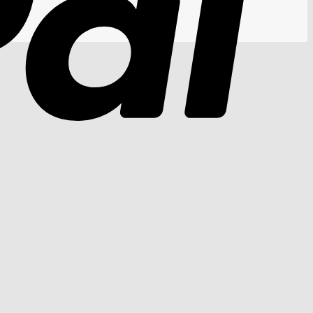
Cash
On
Delivery