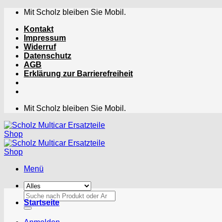
Zum
Mit Scholz bleiben Sie Mobil.
Inhalt
Kontakt
springen
Impressum
Widerruf
Datenschutz
AGB
Erklärung zur Barrierefreiheit
Mit Scholz bleiben Sie Mobil.
Menü
Suchen
Startseite
nach: