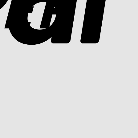
Cash
On
Delivery