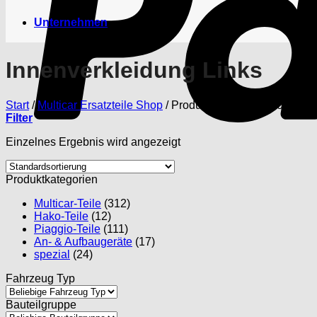
Unternehmen
Innenverkleidung Links
Start
/
Multicar Ersatzteile Shop
/
Produkte verschlagwortet mit
Filter
Einzelnes Ergebnis wird angezeigt
Produktkategorien
Multicar-Teile
(312)
Hako-Teile
(12)
Piaggio-Teile
(111)
An- & Aufbaugeräte
(17)
spezial
(24)
Fahrzeug Typ
Bauteilgruppe