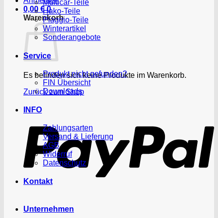
Anmelden
Multicar-Teile
0,00
€
0
Hako-Teile
Warenkorb
Piaggio-Teile
Winterartikel
Sonderangebote
Service
Produkt nicht gefunden?
Es befinden sich keine Produkte im Warenkorb.
FIN Übersicht
Downloads
Zurück zum Shop
P
INFO
Zahlungsarten
Versand & Lieferung
AGB
Widerruf
Datenschutz
Kontakt
Unternehmen