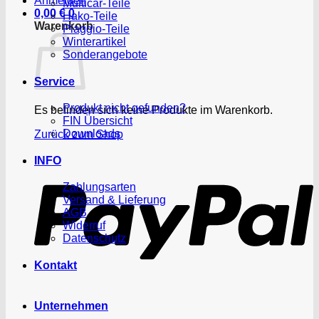
Anmelden
Multicar-Teile
0,00
€
0
Hako-Teile
Warenkorb
Piaggio-Teile
Winterartikel
Sonderangebote
Service
Produkt nicht gefunden?
Es befinden sich keine Produkte im Warenkorb.
FIN Übersicht
Downloads
Zurück zum Shop
P
INFO
Zahlungsarten
Versand & Lieferung
AGB
Widerruf
Datenschutz
Kontakt
Unternehmen