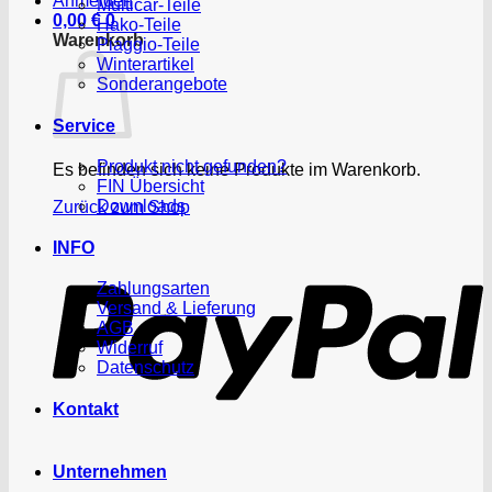
Anmelden
Multicar-Teile
0,00
€
0
Hako-Teile
Warenkorb
Piaggio-Teile
Winterartikel
Sonderangebote
Service
Produkt nicht gefunden?
Es befinden sich keine Produkte im Warenkorb.
FIN Übersicht
Downloads
Zurück zum Shop
P
INFO
Zahlungsarten
Versand & Lieferung
AGB
Widerruf
Datenschutz
Kontakt
Unternehmen