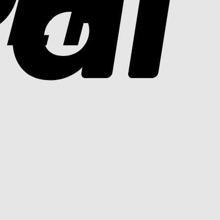
Cash
On
Delivery