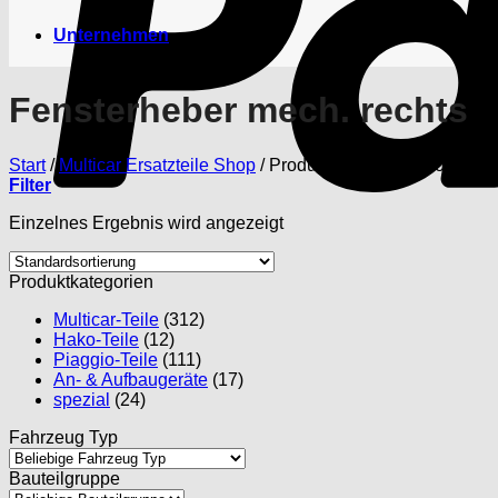
Unternehmen
Fensterheber mech. rechts
Start
/
Multicar Ersatzteile Shop
/
Produkte verschlagwortet mit
Filter
Einzelnes Ergebnis wird angezeigt
Produktkategorien
Multicar-Teile
(312)
Hako-Teile
(12)
Piaggio-Teile
(111)
An- & Aufbaugeräte
(17)
spezial
(24)
Fahrzeug Typ
Bauteilgruppe