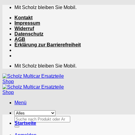
Zum
Mit Scholz bleiben Sie Mobil.
Inhalt
Kontakt
springen
Impressum
Widerruf
Datenschutz
AGB
Erklärung zur Barrierefreiheit
Mit Scholz bleiben Sie Mobil.
Menü
Suchen
Startseite
nach: