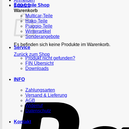
Anmelden
Ersatzteile Shop
0,00
€
0
Warenkorb
Multicar-Teile
Hako-Teile
Piaggio-Teile
Winterartikel
Sonderangebote
Es befinden sich keine Produkte im Warenkorb.
Service
Zurück zum Shop
Produkt nicht gefunden?
FIN Übersicht
Downloads
INFO
Zahlungsarten
Versand & Lieferung
AGB
Widerruf
Datenschutz
Kontakt