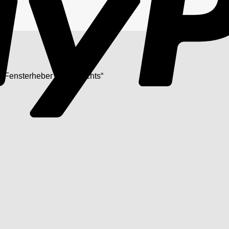
 „Fensterheber mech. rechts“