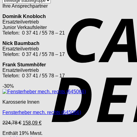
Ihre Ansprechpartner
Dominik Knobloch
Ersatzteilvertrieb
Junior Verkaufsleiter
Telefon: 0 37 41 / 55 78 – 21
Nick Baumbach
Ersatzteilvertrieb
Telefon: 0 37 41 / 55 78 – 17
Frank Stummhöfer
Ersatzteilvertrieb
Telefon: 0 37 41 / 55 78 – 17
-30%
Karosserie Innen
Fensterheber mech. rechts (645066)
Ursprünglicher
Aktueller
224,78
€
158,09
€
Preis
Preis
Enthält 19% Mwst.
war:
ist: