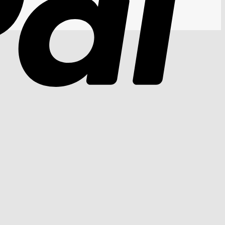
Cash
On
Delivery