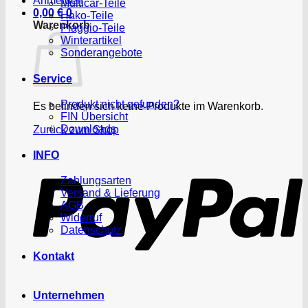
Anmelden
Multicar-Teile
0,00
€
0
Hako-Teile
Warenkorb
Piaggio-Teile
Winterartikel
Sonderangebote
Service
Produkt nicht gefunden?
Es befinden sich keine Produkte im Warenkorb.
FIN Übersicht
Downloads
Zurück zum Shop
P
INFO
Zahlungsarten
Versand & Lieferung
AGB
Widerruf
Datenschutz
Kontakt
Unternehmen