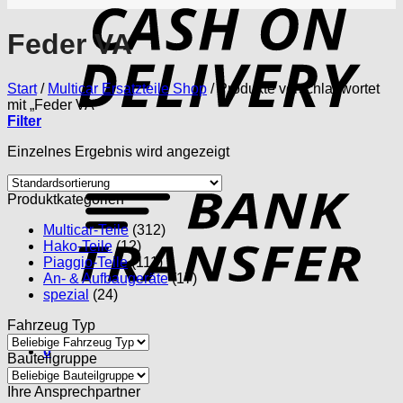
D
Feder VA
Start
/
Multicar Ersatzteile Shop
/
Produkte verschlagwortet
mit „Feder VA“
Filter
Einzelnes Ergebnis wird angezeigt
T
Produktkategorien
Multicar-Teile
(312)
Hako-Teile
(12)
Piaggio-Teile
(111)
An- & Aufbaugeräte
(17)
spezial
(24)
Fahrzeug Typ
0
Bauteilgruppe
Ihre Ansprechpartner