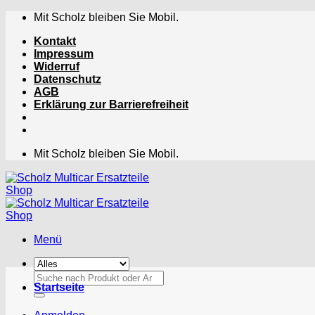
Zum
Mit Scholz bleiben Sie Mobil.
Inhalt
Kontakt
springen
Impressum
Widerruf
Datenschutz
AGB
Erklärung zur Barrierefreiheit
Mit Scholz bleiben Sie Mobil.
Menü
Suchen
Startseite
nach: