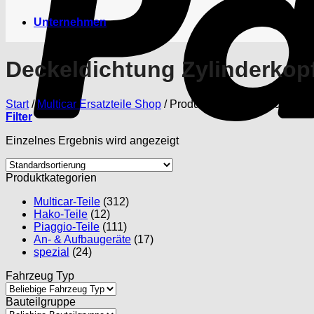
Unternehmen
Deckeldichtung Zylinderkop
Start
/
Multicar Ersatzteile Shop
/
Produkte verschlagwortet mit
Filter
Einzelnes Ergebnis wird angezeigt
Produktkategorien
Multicar-Teile
(312)
Hako-Teile
(12)
Piaggio-Teile
(111)
An- & Aufbaugeräte
(17)
spezial
(24)
Fahrzeug Typ
Bauteilgruppe