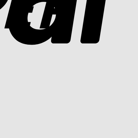
Cash
On
Delivery