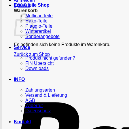
Anmelden
Ersatzteile Shop
0,00
€
0
Warenkorb
Multicar-Teile
Hako-Teile
Piaggio-Teile
Winterartikel
Sonderangebote
Es befinden sich keine Produkte im Warenkorb.
Service
Zurück zum Shop
Produkt nicht gefunden?
FIN Übersicht
Downloads
INFO
Zahlungsarten
Versand & Lieferung
AGB
Widerruf
Datenschutz
Kontakt