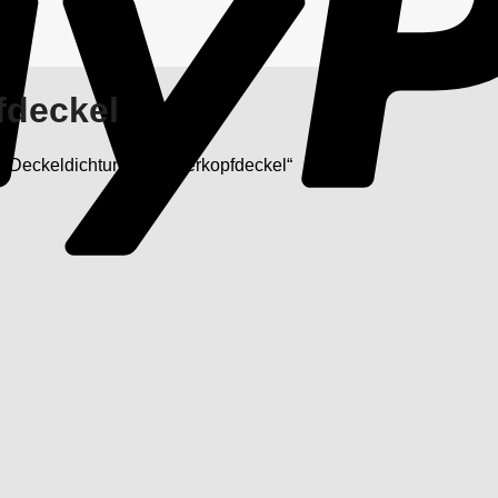
fdeckel
 „Deckeldichtung Zylinderkopfdeckel“