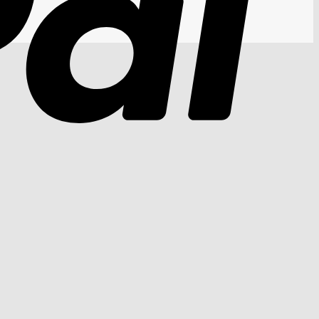
Cash
On
Delivery