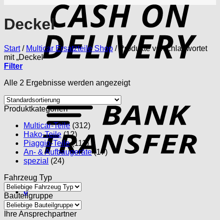
D
Deckel
Start
/
Multicar Ersatzteile Shop
/
Produkte verschlagwortet
mit „Deckel“
Filter
Alle 2 Ergebnisse werden angezeigt
T
Produktkategorien
Multicar-Teile
(312)
Hako-Teile
(12)
Piaggio-Teile
(111)
An- & Aufbaugeräte
(17)
spezial
(24)
Fahrzeug Typ
0
Bauteilgruppe
Ihre Ansprechpartner