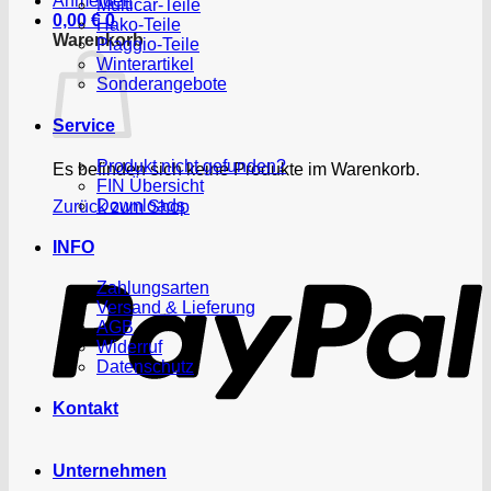
Anmelden
Multicar-Teile
0,00
€
0
Hako-Teile
Warenkorb
Piaggio-Teile
Winterartikel
Sonderangebote
Service
Produkt nicht gefunden?
Es befinden sich keine Produkte im Warenkorb.
FIN Übersicht
Downloads
Zurück zum Shop
P
INFO
Zahlungsarten
Versand & Lieferung
AGB
Widerruf
Datenschutz
Kontakt
Unternehmen