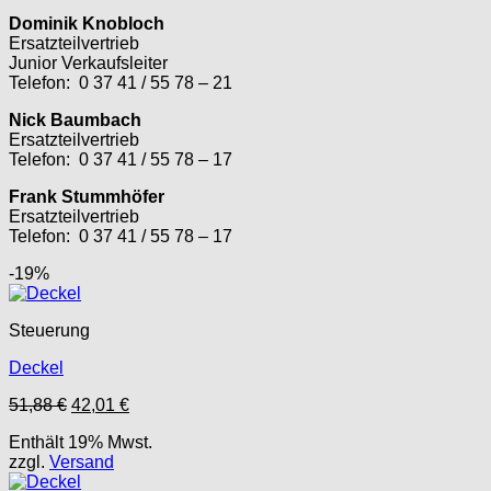
Dominik Knobloch
Ersatzteilvertrieb
Junior Verkaufsleiter
Telefon: 0 37 41 / 55 78 – 21
Nick Baumbach
Ersatzteilvertrieb
Telefon: 0 37 41 / 55 78 – 17
Frank Stummhöfer
Ersatzteilvertrieb
Telefon: 0 37 41 / 55 78 – 17
-19%
Steuerung
Deckel
Ursprünglicher
Aktueller
51,88
€
42,01
€
Preis
Preis
Enthält 19% Mwst.
war:
ist:
zzgl.
Versand
51,88 €
42,01 €.