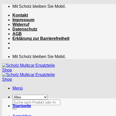
Zum
Mit Scholz bleiben Sie Mobil.
Inhalt
Kontakt
springen
Impressum
Widerruf
Datenschutz
AGB
Erklärung zur Barrierefreiheit
Mit Scholz bleiben Sie Mobil.
Menü
Suchen
Startseite
nach: