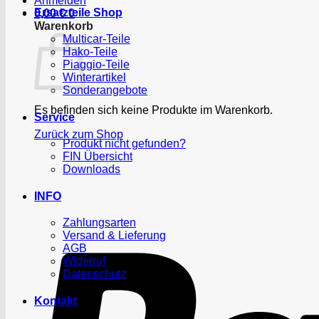
Anmelden
Ersatzteile Shop
0,00
€
0
Warenkorb
Multicar-Teile
Hako-Teile
Piaggio-Teile
Winterartikel
Sonderangebote
Es befinden sich keine Produkte im Warenkorb.
Service
Zurück zum Shop
Produkt nicht gefunden?
FIN Übersicht
Downloads
INFO
Zahlungsarten
Versand & Lieferung
AGB
Widerruf
Datenschutz
Kontakt