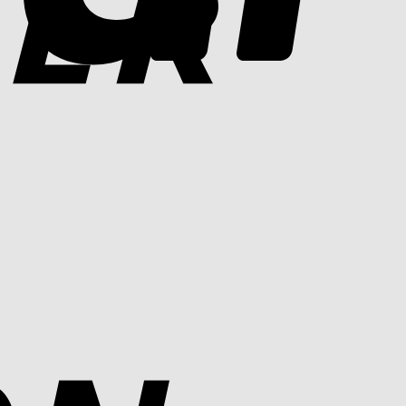
Cash
On
Delivery