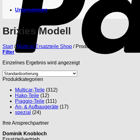
Unternehmen
Brixies Modell
Start
/
Multicar Ersatzteile Shop
/
Produkte verschlagwortet mit 
Filter
Einzelnes Ergebnis wird angezeigt
Produktkategorien
Multicar-Teile
(312)
Hako-Teile
(12)
Piaggio-Teile
(111)
An- & Aufbaugeräte
(17)
spezial
(24)
Ihre Ansprechpartner
Dominik Knobloch
Ersatzteilvertrieb