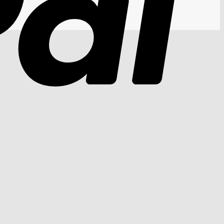
Cash
On
Delivery