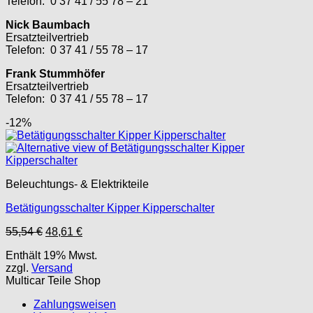
Telefon: 0 37 41 / 55 78 – 21
Nick Baumbach
Ersatzteilvertrieb
Telefon: 0 37 41 / 55 78 – 17
Frank Stummhöfer
Ersatzteilvertrieb
Telefon: 0 37 41 / 55 78 – 17
-12%
Beleuchtungs- & Elektrikteile
Betätigungsschalter Kipper Kipperschalter
Ursprünglicher
Aktueller
55,54
€
48,61
€
Preis
Preis
Enthält 19% Mwst.
war:
ist:
zzgl.
Versand
55,54 €
48,61 €.
Multicar Teile Shop
Zahlungsweisen