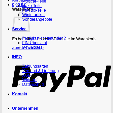
Anmelden
Multicar-Teile
0,00
€
0
Hako-Teile
Warenkorb
Piaggio-Teile
Winterartikel
Sonderangebote
Service
Produkt nicht gefunden?
Es befinden sich keine Produkte im Warenkorb.
FIN Übersicht
Downloads
Zurück zum Shop
P
INFO
Zahlungsarten
Versand & Lieferung
AGB
Widerruf
Datenschutz
Kontakt
Unternehmen