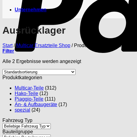
Unternehmen
Ausrücklager
Start
/
Multicar Ersatzteile Shop
/
Produkte verschlagwortet mit
Filter
Alle 2 Ergebnisse werden angezeigt
Produktkategorien
Multicar-Teile
(312)
Hako-Teile
(12)
Piaggio-Teile
(111)
An- & Aufbaugeräte
(17)
spezial
(24)
Fahrzeug Typ
Bauteilgruppe