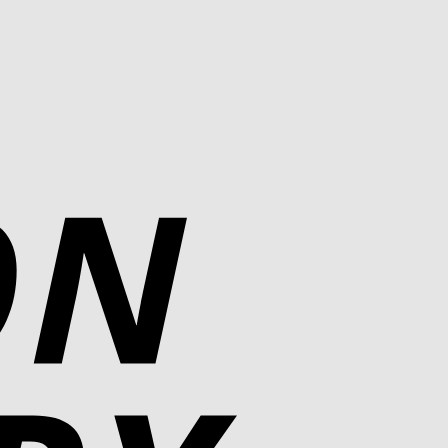
Cash
On
Delivery