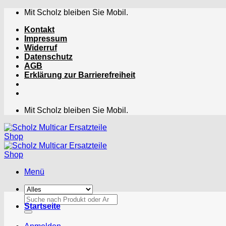
Zum
Mit Scholz bleiben Sie Mobil.
Inhalt
Kontakt
springen
Impressum
Widerruf
Datenschutz
AGB
Erklärung zur Barrierefreiheit
Mit Scholz bleiben Sie Mobil.
Menü
Suchen
Startseite
nach: