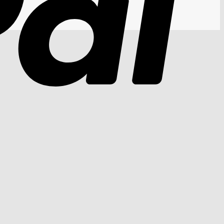
Cash
On
Delivery