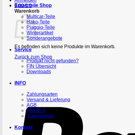
Anmelden
Ersatzteile Shop
0,00
€
0
Warenkorb
Multicar-Teile
Hako-Teile
Piaggio-Teile
Winterartikel
Sonderangebote
Es befinden sich keine Produkte im Warenkorb.
Service
Zurück zum Shop
Produkt nicht gefunden?
FIN Übersicht
Downloads
INFO
Zahlungsarten
Versand & Lieferung
AGB
Widerruf
Datenschutz
Kontakt