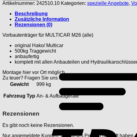
Menge
Artikelnummer:
242510.10
Kategorien:
spezielle Angebote
,
Vo
Beschreibung
Zusätzliche Information
Rezensionen (0)
Vorbautenträger für MULTICAR M26 (alle)
original Hako/ Multicar
500kg Traggewicht
anbaufertig
komplett mit allen Anbauteilen und Hydraulikanschlüsse
Montage hier vor Ort möglich.
Zu teuer? Fragen Sie uns nach einer Alternative? Wir sehen,
Gewicht
999 kg
Fahrzeug Typ
An- & Aufbaugeräte
Rezensionen
Es gibt noch keine Rezensionen.
Nur angemeldete Kunden, die dieses Produkt gekauft haben,