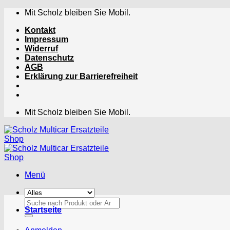
Zum
Mit Scholz bleiben Sie Mobil.
Inhalt
Kontakt
springen
Impressum
Widerruf
Datenschutz
AGB
Erklärung zur Barrierefreiheit
Mit Scholz bleiben Sie Mobil.
Menü
Suchen
Startseite
nach: