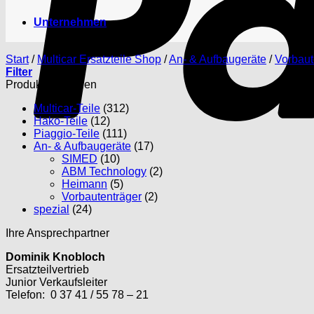
Unternehmen
Start
/
Multicar Ersatzteile Shop
/
An- & Aufbaugeräte
/
Vorbaut
Filter
Produktkategorien
Multicar-Teile
(312)
Hako-Teile
(12)
Piaggio-Teile
(111)
An- & Aufbaugeräte
(17)
SIMED
(10)
ABM Technology
(2)
Heimann
(5)
Vorbautenträger
(2)
spezial
(24)
Ihre Ansprechpartner
Dominik Knobloch
Ersatzteilvertrieb
Junior Verkaufsleiter
Telefon: 0 37 41 / 55 78 – 21