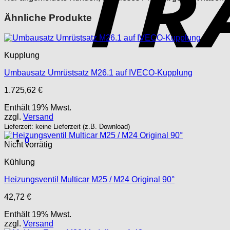
Ähnliche Produkte
Kupplung
Umbausatz Umrüstsatz M26.1 auf IVECO-Kupplung
1.725,62
€
Enthält 19% Mwst.
zzgl.
Versand
Lieferzeit: keine Lieferzeit (z.B. Download)
0
Nicht vorrätig
Kühlung
Heizungsventil Multicar M25 / M24 Original 90°
42,72
€
Enthält 19% Mwst.
zzgl.
Versand