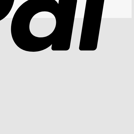
Cash
On
Delivery