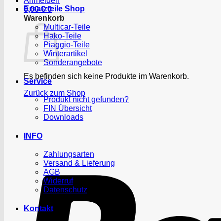
Anmelden
Ersatzteile Shop
0,00
€
0
Warenkorb
Multicar-Teile
Hako-Teile
Piaggio-Teile
Winterartikel
Sonderangebote
Es befinden sich keine Produkte im Warenkorb.
Service
Zurück zum Shop
Produkt nicht gefunden?
FIN Übersicht
Downloads
INFO
Zahlungsarten
Versand & Lieferung
AGB
Widerruf
Datenschutz
Kontakt