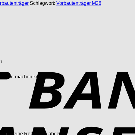
rbautenträger
Schlagwort:
Vorbautenträger M26
n
 was wir machen können.
 dürfen eine Rezension abgeben.