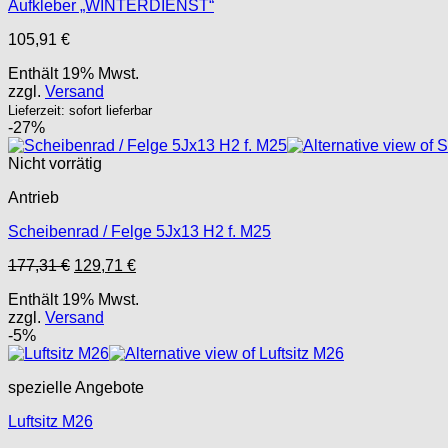
Aufkleber „WINTERDIENST“
105,91
€
Enthält 19% Mwst.
zzgl.
Versand
Lieferzeit: sofort lieferbar
-27%
Nicht vorrätig
Antrieb
Scheibenrad / Felge 5Jx13 H2 f. M25
Ursprünglicher
Aktueller
177,31
€
129,71
€
Preis
Preis
Enthält 19% Mwst.
war:
ist:
zzgl.
Versand
177,31 €
129,71 €.
-5%
spezielle Angebote
Luftsitz M26