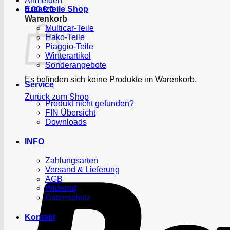
Anmelden
Ersatzteile Shop
0,00
€
0
Warenkorb
Multicar-Teile
Hako-Teile
Piaggio-Teile
Winterartikel
Sonderangebote
Es befinden sich keine Produkte im Warenkorb.
Service
Zurück zum Shop
Produkt nicht gefunden?
FIN Übersicht
Downloads
INFO
Zahlungsarten
Versand & Lieferung
AGB
Widerruf
Datenschutz
Kontakt