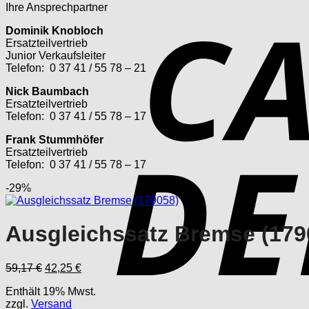
Ihre Ansprechpartner
Dominik Knobloch
Ersatzteilvertrieb
Junior Verkaufsleiter
Telefon: 0 37 41 / 55 78 – 21
Nick Baumbach
Ersatzteilvertrieb
Telefon: 0 37 41 / 55 78 – 17
Frank Stummhöfer
Ersatzteilvertrieb
Telefon: 0 37 41 / 55 78 – 17
-29%
Ausgleichssatz Bremse (179
Ursprünglicher
Aktueller
59,17
€
42,25
€
Preis
Preis
Enthält 19% Mwst.
war:
ist:
zzgl.
Versand
59,17 €
42,25 €.