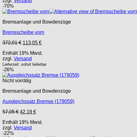
zzgl.
Versand
-70%
Bremsanlage und Bowdenzüge
Bremsscheibe vorn
Ursprünglicher
Aktueller
372,01
€
113,05
€
Preis
Preis
Enthält 19% Mwst.
war:
ist:
zzgl.
Versand
372,01 €
113,05 €.
Lieferzeit: sofort lieferbar
-26%
Nicht vorrätig
Bremsanlage und Bowdenzüge
Ausgleichssatz Bremse (179059)
Ursprünglicher
Aktueller
57,05
€
42,19
€
Preis
Preis
Enthält 19% Mwst.
war:
ist:
zzgl.
Versand
57,05 €
42,19 €.
-22%