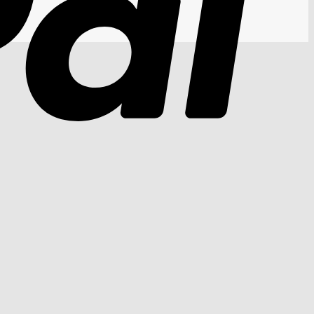
Cash
On
Delivery