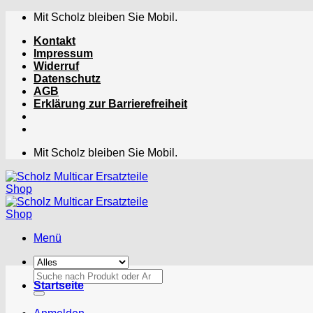
Zum
Mit Scholz bleiben Sie Mobil.
Inhalt
Kontakt
springen
Impressum
Widerruf
Datenschutz
AGB
Erklärung zur Barrierefreiheit
Mit Scholz bleiben Sie Mobil.
Menü
Suchen
Startseite
nach: