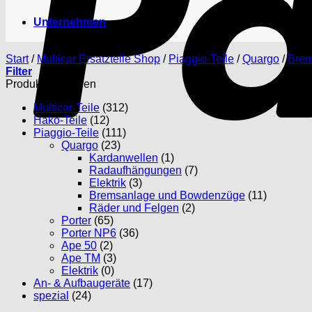
Unternehmen
Start
/
Multicar Ersatzteile Shop
/
Piaggio-Teile
/
Quargo
/
Brem
Filter
Produktkategorien
Multicar-Teile
(312)
Hako-Teile
(12)
Piaggio-Teile
(111)
Quargo
(23)
Kardanwellen
(1)
Radaufhängungen
(7)
Elektrik
(3)
Bremsanlage und Bowdenzüge
(11)
Räder und Felgen
(2)
Porter
(65)
Porter NP6
(36)
Ape 50
(2)
Ape TM
(3)
Elektrik
(0)
An- & Aufbaugeräte
(17)
spezial
(24)