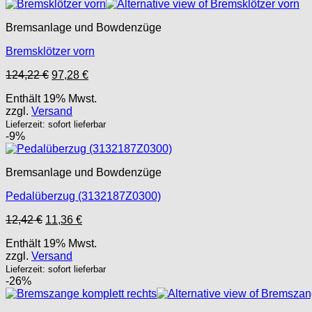
Bremsanlage und Bowdenzüge
Bremsklötzer vorn
Ursprünglicher
Aktueller
124,22
€
97,28
€
Preis
Preis
Enthält 19% Mwst.
war:
ist:
zzgl.
Versand
124,22 €
97,28 €.
Lieferzeit: sofort lieferbar
-9%
Bremsanlage und Bowdenzüge
Pedalüberzug (3132187Z0300)
Ursprünglicher
Aktueller
12,42
€
11,36
€
Preis
Preis
Enthält 19% Mwst.
war:
ist:
zzgl.
Versand
12,42 €
11,36 €.
Lieferzeit: sofort lieferbar
-26%