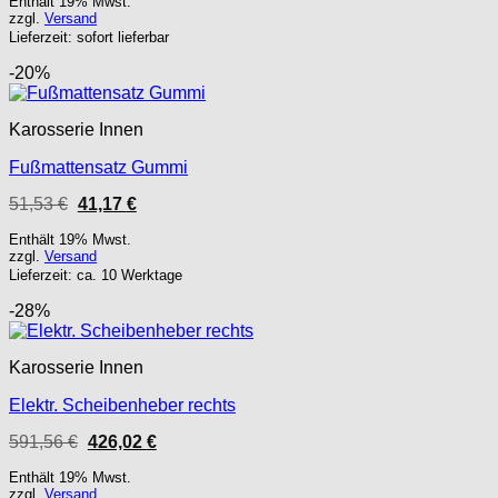
war:
ist:
Enthält 19% Mwst.
591,56 €
426,02 €.
zzgl.
Versand
Lieferzeit: sofort lieferbar
-20%
Karosserie Innen
Fußmattensatz Gummi
Ursprünglicher
Aktueller
51,53
€
41,17
€
Preis
Preis
war:
ist:
Enthält 19% Mwst.
51,53 €
41,17 €.
zzgl.
Versand
Lieferzeit: ca. 10 Werktage
-28%
Karosserie Innen
Elektr. Scheibenheber rechts
Ursprünglicher
Aktueller
591,56
€
426,02
€
Preis
Preis
war:
ist:
Enthält 19% Mwst.
591,56 €
426,02 €.
zzgl.
Versand