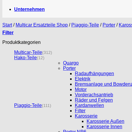
Unternehmen
Start
/
Multicar Ersatzteile Shop
/
Piaggio-Teile
/
Porter
/
Karos
Filter
Produktkategorien
Multicar-Teile
(312)
Hako-Teile
(12)
Quargo
Porter
Radaufhängungen
Elektrik
Bremsanlage und Bowden
Motor
Vorderachsantrieb
Räder und Felgen
Piaggio-Teile
Kardanwellen
(111)
Filter
Karosserie
Karosserie Außen
Karosserie Innen
Porter NP6