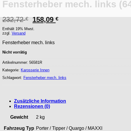
Fensterheber mech. links (6
Ursprünglicher
Aktueller
232,72
158,09
€
€
Preis
Preis
Enthält 19% Mwst.
war:
ist:
zzgl.
Versand
232,72 €
158,09 €.
Fensterheber mech. links
Nicht vorrätig
Artikelnummer:
56581R
Kategorie:
Karosserie Innen
Schlagwort:
Fensterheber mech. links
Zusätzliche Information
Rezensionen (0)
Gewicht
2 kg
Fahrzeug Typ
Porter / Tipper / Quargo / MAXXI