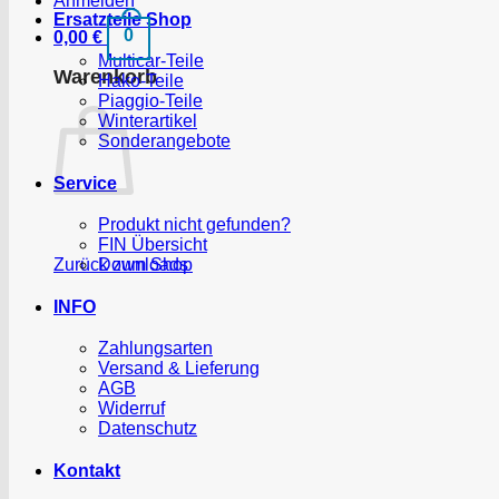
Anmelden
Ersatzteile Shop
0
0,00
€
Multicar-Teile
Warenkorb
Hako-Teile
Piaggio-Teile
Winterartikel
Sonderangebote
Service
Produkt nicht gefunden?
FIN Übersicht
Zurück zum Shop
Downloads
INFO
Zahlungsarten
Versand & Lieferung
AGB
Widerruf
Datenschutz
Kontakt