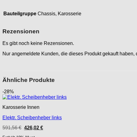
Bauteilgruppe
Chassis, Karosserie
Rezensionen
Es gibt noch keine Rezensionen.
Nur angemeldete Kunden, die dieses Produkt gekauft haben,
Ähnliche Produkte
-28%
Karosserie Innen
Elektr. Scheibenheber links
Ursprünglicher
Aktueller
591,56
€
426,02
€
Preis
Preis