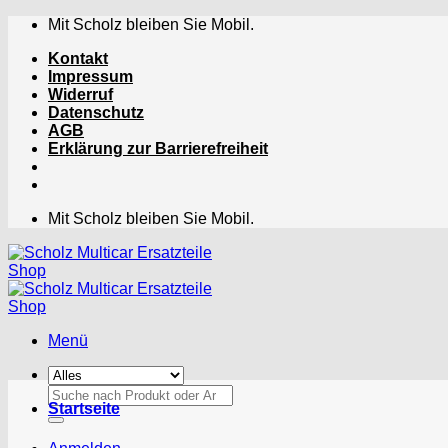
Zum
Mit Scholz bleiben Sie Mobil.
Inhalt
Kontakt
springen
Impressum
Widerruf
Datenschutz
AGB
Erklärung zur Barrierefreiheit
Mit Scholz bleiben Sie Mobil.
Menü
Suchen
Startseite
nach: