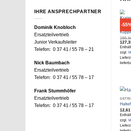
IHRE ANSPRECHPARTNER
-55
Dominik Knobloch
Kuppl
Ersatzteilvertrieb
285,
Urspr
Junior Verkaufsleiter
127,
Preis
Enthäl
Telefon: 0 37 41 / 55 78 – 21
war:
zzgl.
V
285,6
Lieferz
Nick Baumbach
lieferb
Ersatzteilvertrieb
Telefon: 0 37 41 / 55 78 – 17
Frank Stummhöfer
Ersatzteilvertrieb
Halte
Telefon: 0 37 41 / 55 78 – 17
12,6
Enthäl
zzgl.
V
Lieferz
lieferb