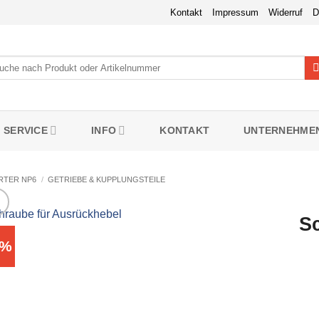
Kontakt
Impressum
Widerruf
D
hen
h:
SERVICE
INFO
KONTAKT
UNTERNEHME
RTER NP6
/
GETRIEBE & KUPPLUNGSTEILE
S
8%