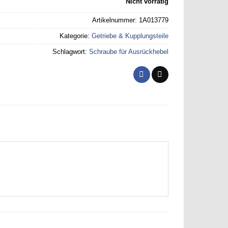
7,14 €
5,18 €.
Nicht vorrätig
Artikelnummer:
1A013779
Kategorie:
Getriebe & Kupplungsteile
Schlagwort:
Schraube für Ausrückhebel