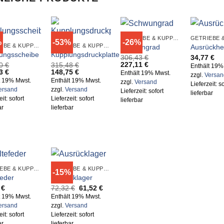
GETRIEBE & KUPPLUNGSTEILE
%
-53%
-26%
GETRIEBE & KUPPLUNGSTEILE
GETRIEBE & KUPPLUNGSTEILE
Schwungrad
Ausrückhe
ungsscheibe
Kupplungsdruckplatte
306,43
€
34,77
€
Ursprünglicher
Aktueller
227,11
€
60
€
315,48
€
Enthält 19%
Preis
Preis
ünglicher
Aktueller
Ursprünglicher
Aktueller
33
€
148,75
€
Enthält 19% Mwst.
zzgl.
Versan
war:
ist:
Preis
Preis
Preis
t 19% Mwst.
Enthält 19% Mwst.
zzgl.
Versand
306,43 €
227,11 €.
Lieferzeit: so
ist:
war:
ist:
ersand
zzgl.
Versand
Lieferzeit: sofort
0 €
127,33 €.
315,48 €
148,75 €.
lieferbar
eit: sofort
Lieferzeit: sofort
lieferbar
ar
lieferbar
GETRIEBE & KUPPLUNGSTEILE
GETRIEBE & KUPPLUNGSTEILE
-15%
feder
Ausrücklager
Ursprünglicher
Aktueller
1
€
72,32
€
61,52
€
Preis
Preis
t 19% Mwst.
Enthält 19% Mwst.
war:
ist:
ersand
zzgl.
Versand
72,32 €
61,52 €.
eit: sofort
Lieferzeit: sofort
ar
lieferbar