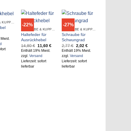
GETRIEBE & KUPPLUNGSTEILE
-22%
-27%
bel
GETRIEBE & KUPPLUNGSTEILE
GETRIEBE & KUPPLUNGSTEILE
Haltefeder für
Schraube für
 Mwst.
Ausrückhebel
Schwungrad
d
Ursprünglicher
Aktueller
Ursprünglicher
Aktueller
14,80
€
11,60
€
2,77
€
2,02
€
Preis
Preis
Preis
Preis
fort
Enthält 19% Mwst.
Enthält 19% Mwst.
war:
ist:
war:
ist:
zzgl.
Versand
zzgl.
Versand
14,80 €
11,60 €.
2,77 €
2,02 €.
Lieferzeit: sofort
Lieferzeit: sofort
lieferbar
lieferbar