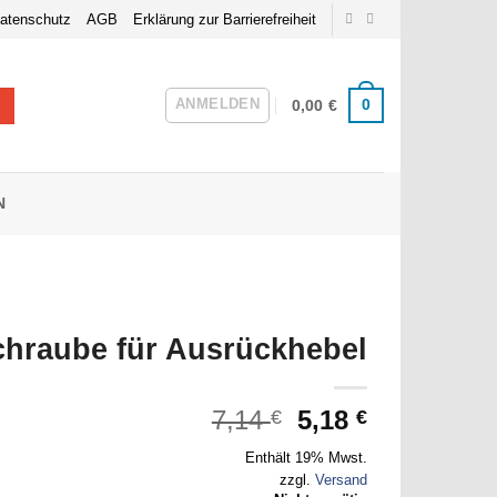
atenschutz
AGB
Erklärung zur Barrierefreiheit
ANMELDEN
0
0,00
€
N
chraube für Ausrückhebel
Ursprünglicher
Aktueller
7,14
5,18
€
€
Preis
Preis
Enthält 19% Mwst.
war:
ist:
zzgl.
Versand