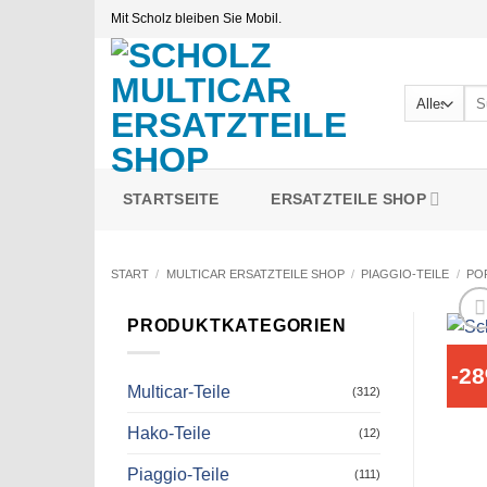
Zum
Mit Scholz bleiben Sie Mobil.
Inhalt
springen
Suc
nac
STARTSEITE
ERSATZTEILE SHOP
START
/
MULTICAR ERSATZTEILE SHOP
/
PIAGGIO-TEILE
/
PO
PRODUKTKATEGORIEN
-2
Multicar-Teile
(312)
Hako-Teile
(12)
Piaggio-Teile
(111)