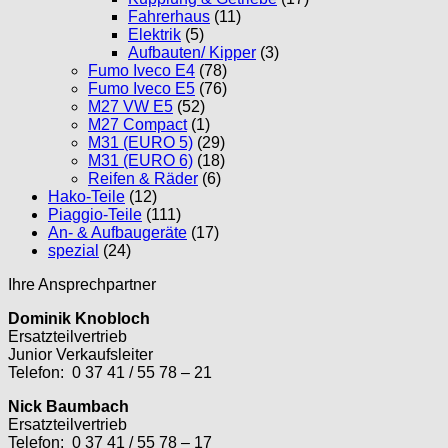
Fahrerhaus
(11)
Elektrik
(5)
Aufbauten/ Kipper
(3)
Fumo Iveco E4
(78)
Fumo Iveco E5
(76)
M27 VW E5
(52)
M27 Compact
(1)
M31 (EURO 5)
(29)
M31 (EURO 6)
(18)
Reifen & Räder
(6)
Hako-Teile
(12)
Piaggio-Teile
(111)
An- & Aufbaugeräte
(17)
spezial
(24)
Ihre Ansprechpartner
Dominik Knobloch
Ersatzteilvertrieb
Junior Verkaufsleiter
Telefon: 0 37 41 / 55 78 – 21
Nick Baumbach
Ersatzteilvertrieb
Telefon: 0 37 41 / 55 78 – 17