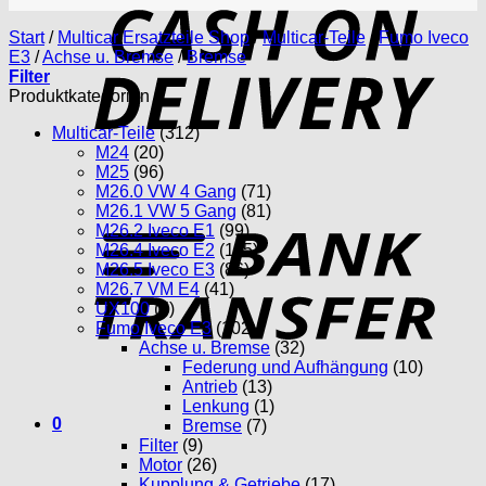
D
Start
/
Multicar Ersatzteile Shop
/
Multicar-Teile
/
Fumo Iveco
E3
/
Achse u. Bremse
/
Bremse
Filter
Produktkategorien
Multicar-Teile
(312)
M24
(20)
M25
(96)
M26.0 VW 4 Gang
(71)
T
M26.1 VW 5 Gang
(81)
M26.2 Iveco E1
(99)
M26.4 Iveco E2
(115)
M26.5 Iveco E3
(86)
M26.7 VM E4
(41)
UX100
(5)
Fumo Iveco E3
(102)
Achse u. Bremse
(32)
Federung und Aufhängung
(10)
Antrieb
(13)
Lenkung
(1)
0
Bremse
(7)
Filter
(9)
Motor
(26)
Kupplung & Getriebe
(17)