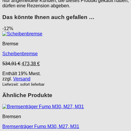
Nur angemeldete Kunden, die dieses Produkt gekauft haben,
dürfen eine Rezension abgeben.
Das könnte Ihnen auch gefallen …
-12%
Bremse
Scheibenbremse
Ursprünglicher
Aktueller
534,91
€
473,38
€
Preis
Preis
Enthält 19% Mwst.
war:
ist:
zzgl.
Versand
534,91 €
473,38 €.
Lieferzeit: sofort lieferbar
Ähnliche Produkte
Bremsen
Bremsenträger Fumo M30, M27, M31