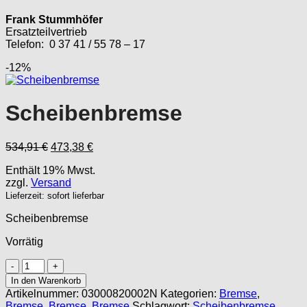
Frank Stummhöfer
Ersatzteilvertrieb
Telefon: 0 37 41 / 55 78 – 17
-12%
Scheibenbremse
Ursprünglicher
Aktueller
534,91
€
473,38
€
Preis
Preis
Enthält 19% Mwst.
war:
ist:
zzgl.
Versand
534,91 €
473,38 €.
Lieferzeit: sofort lieferbar
Scheibenbremse
Vorrätig
Scheibenbremse
Menge
In den Warenkorb
Artikelnummer:
03000820002N
Kategorien:
Bremse
,
Bremse
,
Bremse
,
Bremse
Schlagwort:
Scheibenbremse