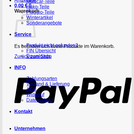
Anmelden
Multicar-Teile
0,00
€
0
Hako-Teile
Warenkorb
Piaggio-Teile
Winterartikel
Sonderangebote
Service
Produkt nicht gefunden?
Es befinden sich keine Produkte im Warenkorb.
FIN Übersicht
Downloads
Zurück zum Shop
P
INFO
Zahlungsarten
Versand & Lieferung
AGB
Widerruf
Datenschutz
Kontakt
Unternehmen