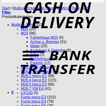
D
Start
/
Multicar Ersatzteile Shop
/
Multicar-Teile
/
M25
Filter
Produktkategorien
Multicar-Teile
(312)
M24
(20)
M25
(96)
Fahrerhaus M25
(0)
Achse u. Bremse
(31)
T
Motor
(25)
Kupplung & Getriebe
(8)
Filter
(3)
Fahrerhaus
(18)
Elektrik
(12)
M26.0 VW 4 Gang
(71)
M26.1 VW 5 Gang
(81)
M26.2 Iveco E1
(99)
M26.4 Iveco E2
(115)
M26.5 Iveco E3
(86)
M26.7 VM E4
(41)
0
UX100
(5)
Fumo Iveco E3
(102)
Fumo Iveco E4
(78)
Fumo Iveco E5
(76)