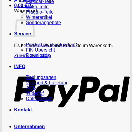
Anmelden
Multicar-Teile
0,00
€
0
Hako-Teile
Warenkorb
Piaggio-Teile
Winterartikel
Sonderangebote
Service
Produkt nicht gefunden?
Es befinden sich keine Produkte im Warenkorb.
FIN Übersicht
Downloads
Zurück zum Shop
P
INFO
Zahlungsarten
Versand & Lieferung
AGB
Widerruf
Datenschutz
Kontakt
Unternehmen