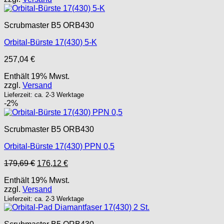
Scrubmaster B5 ORB430
Orbital-Bürste 17(430) 5-K
257,04
€
Enthält 19% Mwst.
zzgl.
Versand
Lieferzeit: ca. 2-3 Werktage
-2%
Scrubmaster B5 ORB430
Orbital-Bürste 17(430) PPN 0,5
Ursprünglicher
Aktueller
179,69
€
176,12
€
Preis
Preis
Enthält 19% Mwst.
war:
ist:
zzgl.
Versand
179,69 €
176,12 €.
Lieferzeit: ca. 2-3 Werktage