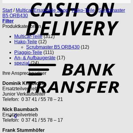
D
Start
/
Multicar Ersatzteile Shop
/
Hako-Teile
/
Scrubmaster
B5 ORB430
Filter
Produktkategorien
Multicar-Teile
(312)
Hako-Teile
(12)
Scrubmaster B5 ORB430
(12)
Piaggio-Teile
(111)
T
An- & Aufbaugeräte
(17)
spezial
(24)
Ihre Ansprechpartner
Dominik Knobloch
Ersatzteilvertrieb
Junior Verkaufsleiter
Telefon: 0 37 41 / 55 78 – 21
Nick Baumbach
Ersatzteilvertrieb
0
Telefon: 0 37 41 / 55 78 – 17
Frank Stummhöfer