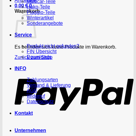
Anmelden
Multicar-Teile
0,00
€
0
Hako-Teile
Warenkorb
Piaggio-Teile
Winterartikel
Sonderangebote
Service
Produkt nicht gefunden?
Es befinden sich keine Produkte im Warenkorb.
FIN Übersicht
Downloads
Zurück zum Shop
P
INFO
Zahlungsarten
Versand & Lieferung
AGB
Widerruf
Datenschutz
Kontakt
Unternehmen