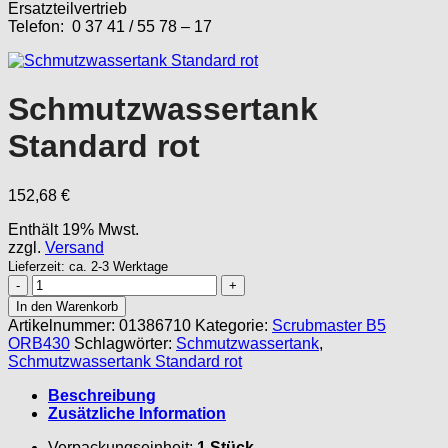
Ersatzteilvertrieb
Telefon: 0 37 41 / 55 78 – 17
Schmutzwassertank
Standard rot
152,68
€
Enthält 19% Mwst.
zzgl.
Versand
Lieferzeit: ca. 2-3 Werktage
Schmutzwassertank
Standard
In den Warenkorb
rot
Artikelnummer:
01386710
Kategorie:
Scrubmaster B5
Menge
ORB430
Schlagwörter:
Schmutzwassertank
,
Schmutzwassertank Standard rot
Beschreibung
Zusätzliche Information
Verpackungseinheit:
1 Stück